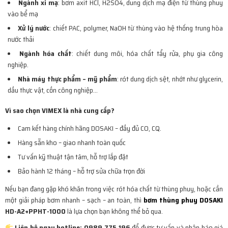
Ngành xi mạ
: bơm axit HCl, H2SO4, dung dịch mạ điện từ thùng phuy
vào bể mạ
Xử lý nước
: chiết PAC, polymer, NaOH từ thùng vào hệ thống trung hòa
nước thải
Bơm thùng phuy Dosaki HD-A2+PPHT-1000
Ngành hóa chất
: chiết dung môi, hóa chất tẩy rửa, phụ gia công
nghiệp.
Nhà máy thực phẩm – mỹ phẩm
: rót dung dịch sệt, nhớt như glycerin,
dầu thực vật, cồn công nghiệp…
Vì sao chọn VIMEX là nhà cung cấp?
Cam kết hàng chính hãng DOSAKI – đầy đủ CO, CQ.
Hàng sẵn kho – giao nhanh toàn quốc
Tư vấn kỹ thuật tận tâm, hỗ trợ lắp đặt
Bảo hành 12 tháng – hỗ trợ sửa chữa trọn đời
Nếu bạn đang gặp khó khăn trong việc rót hóa chất từ thùng phuy, hoặc cần
một giải pháp bơm nhanh – sạch – an toàn, thì
bơm thùng phuy DOSAKI
HD-A2+PPHT-1000
là lựa chọn bạn không thể bỏ qua.
Liên hệ ngay hotline: 0989.775.196
để được tư vấn và nhận báo giá