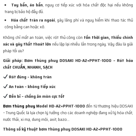
Tay bẩn, áo bẩn
, nguy cơ tiếp xúc với hóa chất độc hại nếu không
trang bị bảo hộ đầy đủ.
Hóa chất tràn ra ngoài
, gây lãng phí và nguy hiểm khi thao tác thủ
công bằng can hoặc xô.
Không chỉ mất an toàn, việc rót thủ công còn
tốn thời gian, thiếu chính
xác và gây thất thoát lớn
nếu lặp lại nhiều lần trong ngày. Vậy đâu là giải
pháp tối ưu?
Giải pháp: Bơm thùng phuy DOSAKI HD-A2+PPHT-1000 – Rót hóa
chất CHUẨN, NHANH, SẠCH
Rót đúng – không tràn
An toàn – không tiếp xúc
Bền bỉ – chống ăn mòn cực tốt
Bơm thùng phuy
Model HD-A2+PPHT-1000
đến từ thương hiệu DOSAKI
– Trung Quốc là lựa chọn lý tưởng cho các doanh nghiệp đang xử lý hóa chất,
nước thải, xi mạ, dung môi, axit, bazo…
Thông số kỹ thuật bơm thùng phuy DOSAKI HD-A2+PPHT-1000