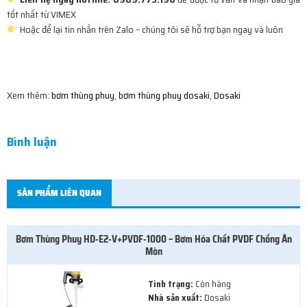
tốt nhất từ VIMEX
Hoặc để lại tin nhắn trên Zalo – chúng tôi sẽ hỗ trợ bạn ngay và luôn
Xem thêm:
bơm thùng phuy
,
bơm thùng phuy dosaki
,
Dosaki
Bình luận
Bơm thùng phuy Dosaki HD-A2+PPHT-1000
SẢN PHẨM LIÊN QUAN
Bơm Thùng Phuy HD-E2-V+PVDF-1000 – Bơm Hóa Chất PVDF Chống Ăn
Mòn
Tình trạng:
Còn hàng
Nhà sản xuất:
Dosaki