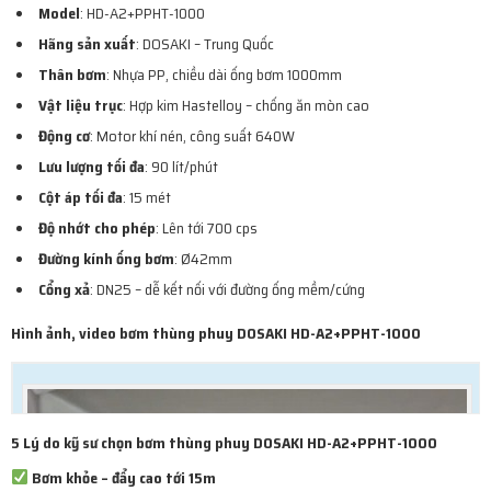
Model
: HD-A2+PPHT-1000
Hãng sản xuất
: DOSAKI – Trung Quốc
Thân bơm
: Nhựa PP, chiều dài ống bơm 1000mm
Vật liệu trục
: Hợp kim Hastelloy – chống ăn mòn cao
Động cơ
: Motor khí nén, công suất 640W
Lưu lượng tối đa
: 90 lít/phút
Cột áp tối đa
: 15 mét
Độ nhớt cho phép
: Lên tới 700 cps
Đường kính ống bơm
: Ø42mm
Cổng xả
: DN25 – dễ kết nối với đường ống mềm/cứng
Hình ảnh, video bơm thùng phuy DOSAKI HD-A2+PPHT-1000
5 Lý do kỹ sư chọn bơm thùng phuy DOSAKI HD-A2+PPHT-1000
Bơm khỏe – đẩy cao tới 15m