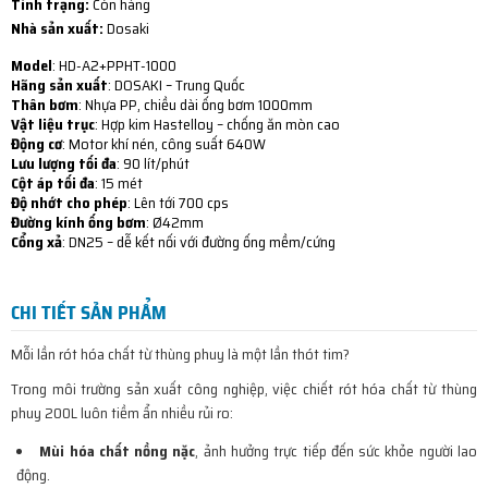
Tình trạng:
Còn hàng
Nhà sản xuất:
Dosaki
Model
: HD-A2+PPHT-1000
Hãng sản xuất
: DOSAKI – Trung Quốc
Thân bơm
: Nhựa PP, chiều dài ống bơm 1000mm
Vật liệu trục
: Hợp kim Hastelloy – chống ăn mòn cao
Động cơ
: Motor khí nén, công suất 640W
Lưu lượng tối đa
: 90 lít/phút
Cột áp tối đa
: 15 mét
Độ nhớt cho phép
: Lên tới 700 cps
Đường kính ống bơm
: Ø42mm
Cổng xả
: DN25 – dễ kết nối với đường ống mềm/cứng
CHI TIẾT SẢN PHẨM
Mỗi lần rót hóa chất từ thùng phuy là một lần thót tim?
Trong môi trường sản xuất công nghiệp, việc chiết rót hóa chất từ thùng
phuy 200L luôn tiềm ẩn nhiều rủi ro:
Mùi hóa chất nồng nặc
, ảnh hưởng trực tiếp đến sức khỏe người lao
động.