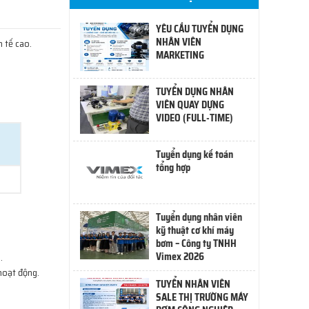
YÊU CẦU TUYỂN DỤNG
NHÂN VIÊN
 tế cao.
MARKETING
TUYỂN DỤNG NHÂN
VIÊN QUAY DỰNG
VIDEO (FULL-TIME)
Tuyển dụng kế toán
tổng hợp
Tuyển dụng nhân viên
kỹ thuật cơ khí máy
bơm – Công ty TNHH
Vimex 2026
.
 hoạt động.
TUYỂN NHÂN VIÊN
SALE THỊ TRƯỜNG MÁY