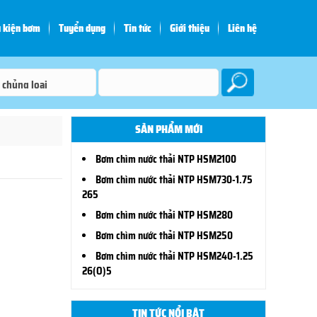
 kiện bơm
Tuyển dụng
Tin tức
Giới thiệu
Liên hệ
SẢN PHẨM MỚI
Bơm chìm nước thải NTP HSM2100
Bơm chìm nước thải NTP HSM730-1.75
265
Bơm chìm nước thải NTP HSM280
Bơm chìm nước thải NTP HSM250
Bơm chìm nước thải NTP HSM240-1.25
26(O)5
TIN TỨC NỔI BẬT