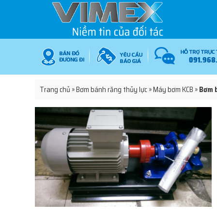
091.968
Trang chủ
»
Bơm bánh răng thủy lực
»
Máy bơm KCB
»
Bơm b