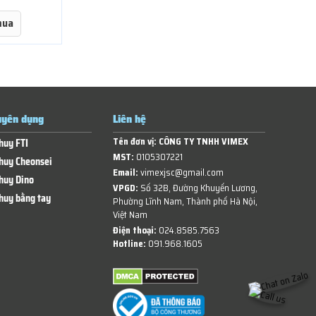
mua
yên dụng
Liên hệ
Tên đơn vị:
CÔNG TY TNHH VIMEX
huy FTI
MST:
0105307221
huy Cheonsei
Email:
vimexjsc@gmail.com
huy Dino
VPGD:
Số 32B, Đường Khuyến Lương,
huy bằng tay
Phường Lĩnh Nam, Thành phố Hà Nội,
Việt Nam
Điện thoại:
024.8585.7563
Hotline:
091.968.1605