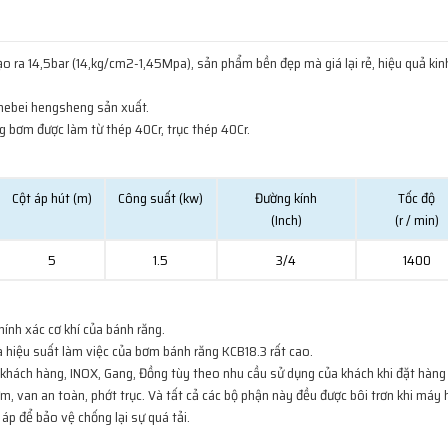
 ra 14,5bar (14,kg/cm2-1,45Mpa), sản phẩm bền đẹp mà giá lại rẻ, hiệu quả kinh
 hebei hengsheng sản xuất.
g bơm được làm từ thép 40Cr, trục thép 40Cr.
Cột áp hút (m)
Công suất (kw)
Đường kính
Tốc độ
(Inch)
(r / min)
5
1.5
3/4
1400
ính xác cơ khí của bánh răng.
à hiệu suất làm việc của bơm bánh răng KCB18.3 rất cao.
 khách hàng, INOX, Gang, Đồng tùy theo nhu cầu sử dụng của khách khi đặt hàng 
ơm, van an toàn, phớt trục. Và tất cả các bộ phận này đều được bôi trơn khi máy
áp để bảo vệ chống lại sự quá tải.