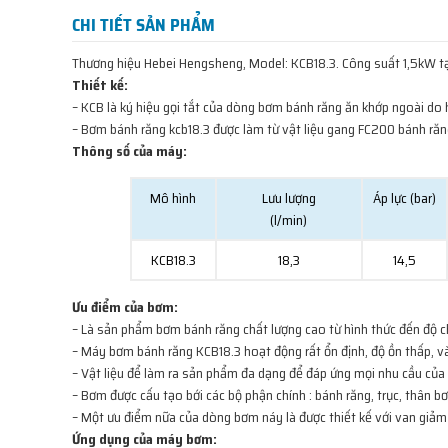
CHI TIẾT SẢN PHẨM
Thương hiệu Hebei Hengsheng, Model: KCB18.3. Công suất 1,5kW tạo
Thiết kế:
– KCB là ký hiệu gọi tắt của dòng bơm bánh răng ăn khớp ngoài do
– Bơm bánh răng kcb18.3 được làm từ vật liệu gang FC200 bánh răn
Thông số của máy:
Mô hình
Lưu lượng
Áp lực (bar)
(l/min)
KCB18.3
18,3
14,5
Ưu điểm của bơm:
– Là sản phẩm bơm bánh răng chất lượng cao từ hình thức đến độ ch
– Máy bơm bánh răng KCB18.3 hoạt động rất ổn định, độ ồn thấp, v
– Vật liệu để làm ra sản phẩm đa dạng để đáp ứng mọi nhu cầu của
– Bơm được cấu tạo bới các bộ phận chính : bánh răng, trục, thân b
– Một ưu điểm nữa của dòng bơm náy là được thiết kế với van giảm 
Ứng dụng của máy bơm: