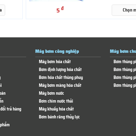
đ
5
a
Chọn 
Máy bơm công nghiệp
Máy bơm chu
Máy bơm hóa chất
Bơm thùng p
Bơm định lượng hóa chất
Bơm thùng p
g
Bơm hóa chất thùng phuy
Bơm thùng p
i
Máy bơm màng hóa chất
Bơm thùng p
oán
Máy bơm nước
ển
Bơm chìm nước thải
đổi trả hàng
Máy khuấy hóa chất
Bơm bánh răng thủy lực
n phẩm