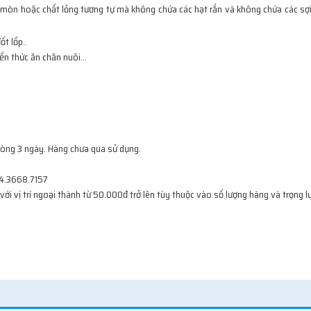
òn hoặc chất lỏng tương tự mà không chứa các hạt rắn và không chứa các sợi 
t lốp..
ến thức ăn chăn nuôi…
vòng 3 ngày. Hàng chưa qua sử dụng.
24.3668.7157
 với vị trí ngoại thành từ 50.000đ trở lên tùy thuộc vào số lượng hàng và trọng 