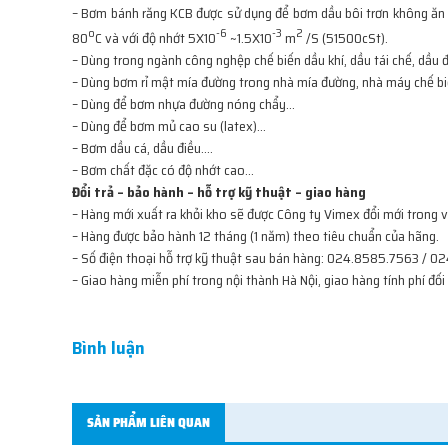
– Bơm bánh răng KCB được sử dụng để bơm dầu bôi trơn không ăn m
o
-6
-3
2
80
C và với độ nhớt 5X10
~1.5X10
m
/S (5­1500cSt).
– Dùng trong ngành công nghệp chế biến dầu khí, dầu tái chế, dầu đố
– Dùng bơm rỉ mật mía đường trong nhà mía đường, nhà máy chế bi
– Dùng để bơm nhựa đường nóng chẩy…
– Dùng để bơm mủ cao su (latex)…
– Bơm dầu cá, dầu điều….
– Bơm chất đặc có độ nhớt cao…
Đổi trả – bảo hành – hỗ trợ kỹ thuật – giao hàng
– Hàng mới xuất ra khỏi kho sẽ được Công ty Vimex đổi mới trong 
– Hàng được bảo hành 12 tháng (1 năm) theo tiêu chuẩn của hãng.
– Số điện thoại hỗ trợ kỹ thuật sau bán hàng: 024.8585.7563 / 0
– Giao hàng miễn phí trong nội thành Hà Nội, giao hàng tính phí đối
Bình luận
SẢN PHẨM LIÊN QUAN