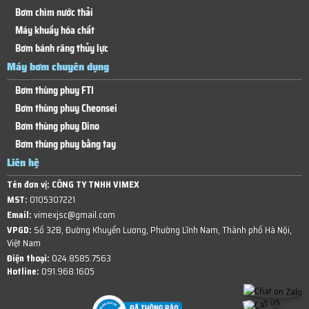
Bơm chìm nước thải
Máy khuấy hóa chất
Bơm bánh răng thủy lực
Máy bơm chuyên dụng
Bơm thùng phuy FTI
Bơm thùng phuy Cheonsei
Bơm thùng phuy Dino
Bơm thùng phuy bằng tay
Liên hệ
Tên đơn vị:
CÔNG TY TNHH VIMEX
MST:
0105307221
Email:
vimexjsc@gmail.com
VPGD:
Số 32B, Đường Khuyến Lương, Phường Lĩnh Nam, Thành phố Hà Nội,
Việt Nam
Điện thoại:
024.8585.7563
Hotline:
091.968.1605