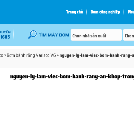
Trang chủ
Bơm công nghiệp
Phụ
.1605
co
»
Bơm bánh răng Varisco V6
»
nguyen-ly-lam-viec-bom-banh-rang-
nguyen-ly-lam-viec-bom-banh-rang-an-khop-tron