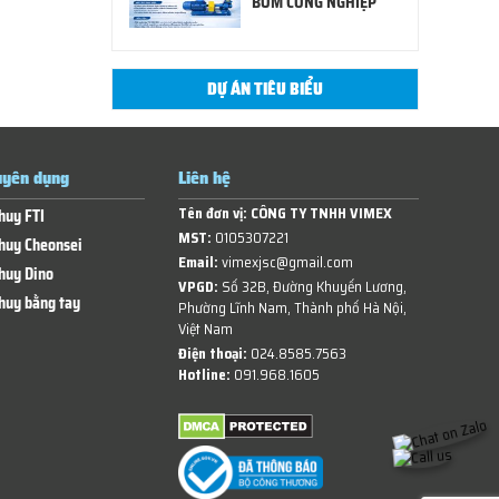
BƠM CÔNG NGHIỆP
DỰ ÁN TIÊU BIỂU
yên dụng
Liên hệ
Tên đơn vị:
CÔNG TY TNHH VIMEX
huy FTI
MST:
0105307221
huy Cheonsei
Email:
vimexjsc@gmail.com
huy Dino
VPGD:
Số 32B, Đường Khuyến Lương,
huy bằng tay
Phường Lĩnh Nam, Thành phố Hà Nội,
Việt Nam
Điện thoại:
024.8585.7563
Hotline:
091.968.1605