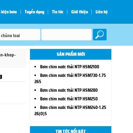
 kiện bơm
Tuyển dụng
Tin tức
Giới thiệu
Liên hệ
SẢN PHẨM MỚI
an-khop-
Bơm chìm nước thải NTP HSM2100
g
Bơm chìm nước thải NTP HSM730-1.75
265
Bơm chìm nước thải NTP HSM280
Bơm chìm nước thải NTP HSM250
Bơm chìm nước thải NTP HSM240-1.25
26(O)5
TIN TỨC NỔI BẬT