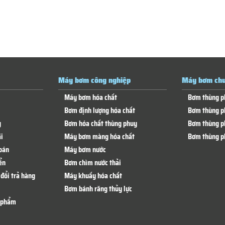
Máy bơm công nghiệp
Máy bơm chu
Máy bơm hóa chất
Bơm thùng p
Bơm định lượng hóa chất
Bơm thùng p
g
Bơm hóa chất thùng phuy
Bơm thùng p
i
Máy bơm màng hóa chất
Bơm thùng p
oán
Máy bơm nước
ển
Bơm chìm nước thải
đổi trả hàng
Máy khuấy hóa chất
Bơm bánh răng thủy lực
n phẩm