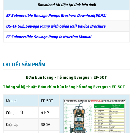
Download tài liệu tại link bên dưới
EF Submersible Sewage Pumps Brochure Download(50HZ)
OS-EF Sub.Sewage Pump with Guide Rail Device Brochure
EF Submersible Sewage Pump Instruction Manual
CHI TIẾT SẢN PHẨM
Bơm bùn loãng – hố móng Evergush EF-50T
Thông số kỹ thuật Bơm chìm bùn loãng hố móng Evergush EF-50T
Model:
EF-50T
Công suất:
4 HP
Điện áp:
380V