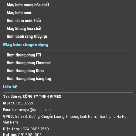
Máy bơm màng hóa chất
Máy bơm nước
Bơm chìm nước thải
Máy khuấy hóa chất
Bơm bánh răng thủy lực
Máy bơm chuyên dụng
Bơm thùng phuy FTI
Bơm thùng phuy Cheonsei
Bơm thùng phuy Dino
Bơm thùng phuy bằng tay
Liên hệ
Tên đơn vị:
CÔNG TY TNHH VIMEX
MST:
0105307221
Email:
vimexjsc@gmail.com
VPGD:
Số 32B, Đường Khuyến Lương, Phường Lĩnh Nam, Thành phố Hà Nội,
Việt Nam
Điện thoại:
024.8585.7563
Hotline:
091.968.1605