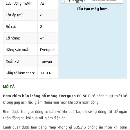
Lưu lượng(m3/h):
72
Cấu tạo máy bơm.
Cột áp (m):
21
Số cực
2
Cỡ nòng:
4”
Hãng sản xuất:
Evergush
Xuất xứ:
Taiwan
Giấy tờ kèm theo:
CO-CQ
MÔ TẢ
Bơm chìm bùn loãng hố móng Evergush EF-50T
có cánh quạt thiết kế
không gây ách tắc, giảm thiểu mài mòn khi bơm hoạt động.
Bơm được trang bị động cơ bảo vệ khi quá tải, nó sẽ tự động tắt để ngăn
chặn động cơ khi quá tải giảm điện áp.
Cánh quạt được làm bằng thép không gỉ SUS316 chống ăn mòn khi bơm