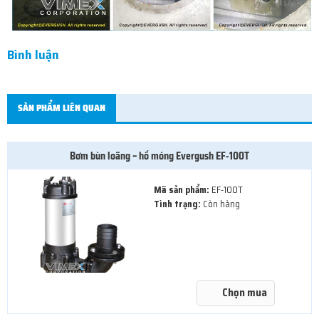
Bình luận
SẢN PHẨM LIÊN QUAN
Bơm bùn loãng – hố móng Evergush EF-100T
Mã sản phẩm:
EF-100T
Tình trạng:
Còn hàng
Chọn mua