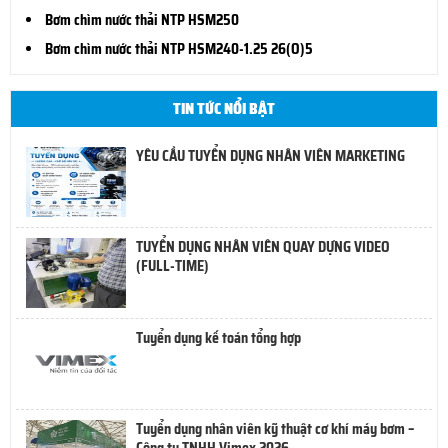
Bơm chìm nước thải NTP HSM250
Bơm chìm nước thải NTP HSM240-1.25 26(O)5
TIN TỨC NỔI BẬT
YÊU CẦU TUYỂN DỤNG NHÂN VIÊN MARKETING
TUYỂN DỤNG NHÂN VIÊN QUAY DỰNG VIDEO
(FULL-TIME)
Tuyển dụng kế toán tổng hợp
Tuyển dụng nhân viên kỹ thuật cơ khí máy bơm –