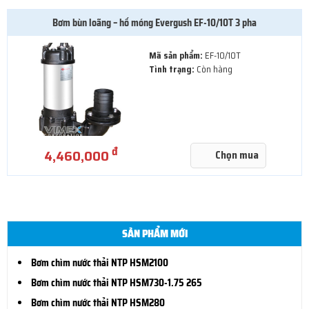
Bơm bùn loãng – hố móng Evergush EF-10/10T 3 pha
Mã sản phẩm:
EF-10/10T
Tình trạng:
Còn hàng
đ
4,460,000
Chọn mua
SẢN PHẨM MỚI
Bơm chìm nước thải NTP HSM2100
Bơm chìm nước thải NTP HSM730-1.75 265
Bơm chìm nước thải NTP HSM280