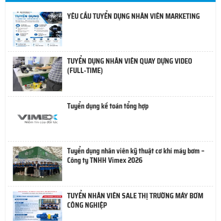
YÊU CẦU TUYỂN DỤNG NHÂN VIÊN MARKETING
TUYỂN DỤNG NHÂN VIÊN QUAY DỰNG VIDEO
(FULL-TIME)
Tuyển dụng kế toán tổng hợp
Tuyển dụng nhân viên kỹ thuật cơ khí máy bơm –
Công ty TNHH Vimex 2026
TUYỂN NHÂN VIÊN SALE THỊ TRƯỜNG MÁY BƠM
CÔNG NGHIỆP