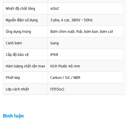
Nhiệt độ chất lỏng
40oC
Nguồn điện sử dụng
3 pha, 4 cực, 380V – 50Hz
Ứng dụng trong
Bơm chìm nước thải, bơm bùn, bơm cát
Cánh bơm
Gang
Cấp độ bảo vệ
IP68
Hàm lượng chất rắn max
Kích thước 46 mm
Phớt kép
Carbon / SiC / NBR
Lớp cách nhiệt
F(155oc)
Bình luận