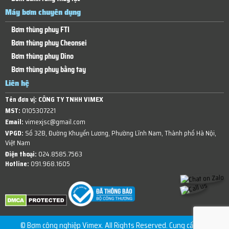
Máy bơm chuyên dụng
Bơm thùng phuy FTI
Bơm thùng phuy Cheonsei
Bơm thùng phuy Dino
Bơm thùng phuy bằng tay
Liên hệ
Tên đơn vị:
CÔNG TY TNHH VIMEX
MST:
0105307221
Email:
vimexjsc@gmail.com
VPGD:
Số 32B, Đường Khuyến Lương, Phường Lĩnh Nam, Thành phố Hà Nội,
Việt Nam
Điện thoại:
024.8585.7563
Hotline:
091.968.1605
© Bơm công nghiệp Vimex. All Rights Reserved. Cung cấp bởi