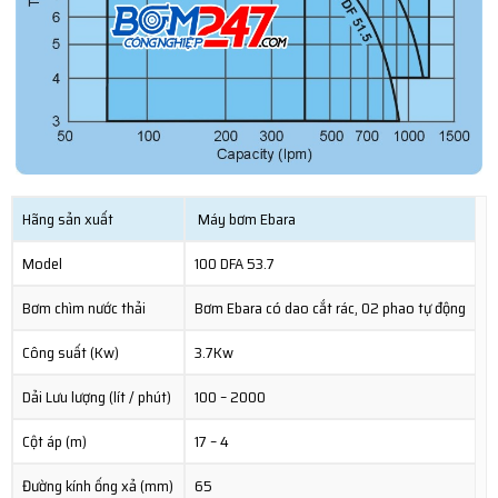
Hãng sản xuất
Máy bơm Ebara
Model
100 DFA 53.7
Bơm chìm nước thải
Bơm Ebara có dao cắt rác, 02 phao tự động
Công suất (Kw)
3.7Kw
Dải Lưu lượng (lít / phút)
100 – 2000
Cột áp (m)
17 – 4
Đường kính ống xả (mm)
65