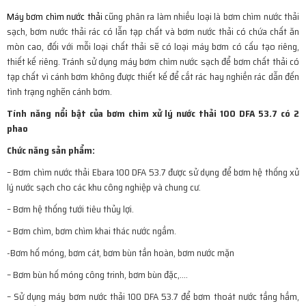
Máy bơm chìm nước thải
cũng phân ra làm nhiều loại là bơm chìm nước thải
sạch, bơm nước thải rác có lẫn tạp chất và bơm nước thải có chứa chất ăn
mòn cao, đối với mỗi loại chất thải sẽ có loại máy bơm có cấu tạo riêng,
thiết kế riêng. Tránh sử dụng máy bơm chìm nước sạch để bơm chất thải có
tạp chất vì cánh bơm không được thiết kế để cắt rác hay nghiền rác dẫn đến
tình trạng nghẽn cánh bơm.
Tính năng nổi bật của bơm chìm xử lý nước thải
100 DFA 53.7 có 2
phao
Chức năng sản phẩm:
– Bơm chìm nước thải Ebara 100 DFA 53.7 được sử dụng để bơm hệ thống xử
lý nước sạch cho các khu công nghiệp và chung cư.
– Bơm hệ thống tưới tiêu thủy lợi.
– Bơm chìm, bơm chìm khai thác nước ngầm.
-Bơm hố móng, bơm cát, bơm bùn tần hoàn, bơm nước mặn
– Bơm bùn hố móng công trinh, bơm bùn đặc,….
– Sử dụng máy bơm nước thải 100 DFA 53.7 để bơm thoát nước tầng hầm,