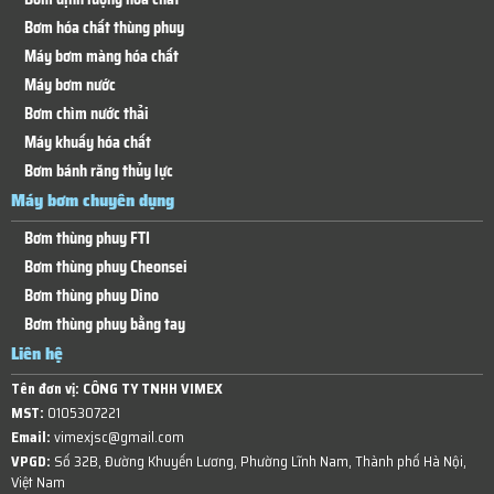
Bơm hóa chất thùng phuy
Máy bơm màng hóa chất
Máy bơm nước
Bơm chìm nước thải
Máy khuấy hóa chất
Bơm bánh răng thủy lực
Máy bơm chuyên dụng
Bơm thùng phuy FTI
Bơm thùng phuy Cheonsei
Bơm thùng phuy Dino
Bơm thùng phuy bằng tay
Liên hệ
Tên đơn vị:
CÔNG TY TNHH VIMEX
MST:
0105307221
Email:
vimexjsc@gmail.com
VPGD:
Số 32B, Đường Khuyến Lương, Phường Lĩnh Nam, Thành phố Hà Nội,
Việt Nam