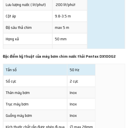
Lưu lượng nước ( lit/phut)
200 lít/phút
Cột áp
9.8-3.5 m
Độ sâu thả chìm
max 5 m
Họng xả
50 mm
Lưu lượng(m3/h)
3-12(m3/h)
Đặc điểm kỹ thuật của máy bơm chìm nước thải Pentax DX100G2
Tần số
50 Hz
Số cực
2 cực
Thân máy bơm
Inox
Trục máy bơm
Inox
Guồng máy bơm
Inox
Kích thước chất rắn được phép đi qua
∅ max 28mm