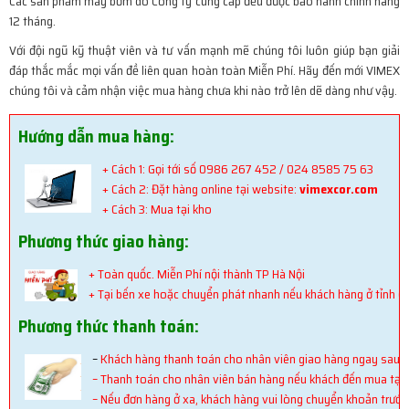
Các sản phẩm máy bơm do Công ty cung cấp đều được bảo hành chính hãng
12 tháng.
Với đội ngũ kỹ thuật viên và tư vấn mạnh mẽ chúng tôi luôn giúp bạn giải
đáp thắc mắc mọi vấn đề liên quan hoàn toàn Miễn Phí. Hãy đến mới VIMEX
chúng tôi và cảm nhận việc mua hàng chưa khi nào trở lên dẽ dàng như vậy.
Hướng dẫn mua hàng:
+ Cách 1: Gọi tới số 0986 267 452 / 024 8585 75 63
+ Cách 2: Đặt hàng online tại website:
vimexcor.com
+ Cách 3: Mua tại kho
Phương thức giao hàng:
+ Toàn quốc. Miễn Phí nội thành TP Hà Nội
+ Tại bến xe hoặc chuyển phát nhanh nếu khách hàng ở tỉnh (K
Phương thức thanh toán:
–
Khách hàng thanh toán cho nhân viên giao hàng ngay sau k
– Thanh toán cho nhân viên bán hàng nếu khách đến mua tại
– Nếu đơn hàng ở xa, khách hàng vui lòng chuyển khoản trước