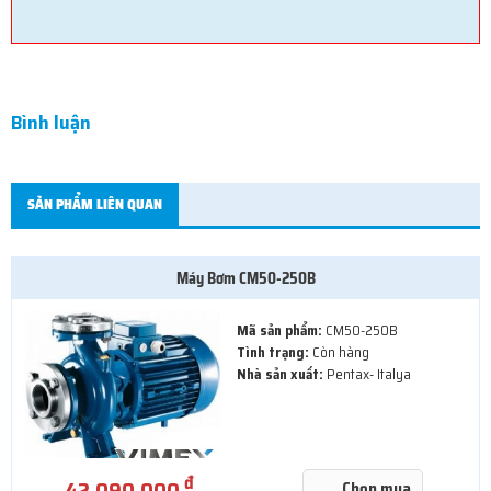
Bình luận
SẢN PHẨM LIÊN QUAN
Máy Bơm CM50-250B
Mã sản phẩm:
CM50-250B
Tình trạng:
Còn hàng
Nhà sản xuất:
Pentax- Italya
đ
42,090,000
Chọn mua