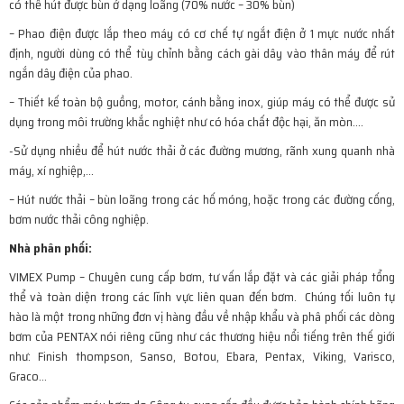
có thể hút được bùn ở dạng loãng (70% nước – 30% bùn)
– Phao điện được lắp theo máy có cơ chế tự ngắt điện ở 1 mực nước nhất
định, người dùng có thể tùy chỉnh bằng cách gài dây vào thân máy để rút
ngắn dây điện của phao.
– Thiết kế toàn bộ guồng, motor, cánh bằng inox, giúp máy có thể được sử
dụng trong môi trường khắc nghiệt như có hóa chất độc hại, ăn mòn….
-Sử dụng nhiều để hút nước thải ở các đường mương, rãnh xung quanh nhà
máy, xí nghiệp,…
– Hút nước thải – bùn loãng trong các hố móng, hoặc trong các đường cống,
bơm nước thải công nghiệp.
Nhà phân phối:
VIMEX Pump – Chuyên cung cấp bơm, tư vấn lắp đặt và các giải pháp tổng
thể và toàn diện trong các lĩnh vực liên quan đến bơm. Chúng tối luôn tự
hào là một trong những đơn vị hàng đầu về nhập khẩu và phâ phối các dòng
bơm của PENTAX nói riêng cũng như các thương hiệu nổi tiếng trên thế giới
như: Finish thompson, Sanso, Botou, Ebara, Pentax, Viking, Varisco,
Graco…