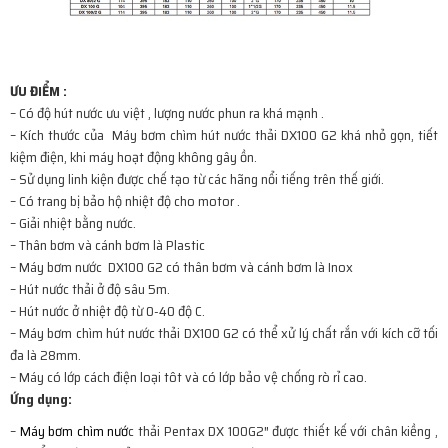
ƯU ĐIỂM :
– Có độ hút nước ưu việt , lượng nước phun ra khá mạnh .
– Kích thước của Máy bơm chìm hút nước thải DX100 G2 khá nhỏ gọn, tiết
kiệm điện, khi máy hoạt động không gây ồn.
– Sử dụng linh kiện được chế tạo từ các hãng nổi tiếng trên thế giới.
– Có trang bị bảo hộ nhiệt độ cho motor .
– Giải nhiệt bằng nước.
– Thân bơm và cánh bơm là Plastic
– Máy bơm nước DX100 G2 có thân bơm và cánh bơm là Inox
– Hút nước thải ở độ sâu 5m.
– Hút nước ở nhiệt độ từ 0-40 độ C.
– Máy bơm chìm hút nước thải DX100 G2 có thể xử lý chất rắn với kích cỡ tối
đa là 28mm.
– Máy có lớp cách điện loại tôt và có lớp bảo vệ chống rò rỉ cao.
Ứng dụng:
–
Máy bơm chìm nướ
c thải Pentax DX 100G2″ được thiết kế với chân kiềng ,