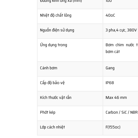
Đường kính ống xả (mm)
100
Nhiệt độ chất lỏng
40oC
Nguồn điện sử dụng
3 pha,4 cực, 380V
Ứng dụng trong
Bơm chìm nước t
bơm cát
Cánh bơm
Gang
Cấp độ bảo vệ
IP68
Kích thước vật rắn
Max 46 mm
Phớt kép
Carbon / SiC / NBR
Lớp cách nhiệt
F(155oc)