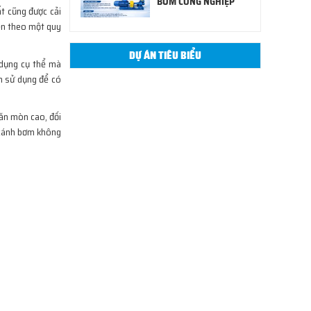
BƠM CÔNG NGHIỆP
t cũng được cải
iện theo một quy
DỰ ÁN TIÊU BIỂU
 dụng cụ thể mà
ch sử dụng để có
 ăn mòn cao, đối
ì cánh bơm không