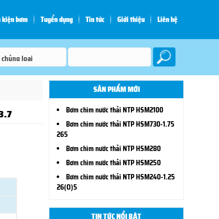
 kiện bơm
Tuyển dụng
Tin tức
Giới thiệu
Liên hệ
SẢN PHẨM MỚI
Bơm chìm nước thải NTP HSM2100
3.7
Bơm chìm nước thải NTP HSM730-1.75
265
Bơm chìm nước thải NTP HSM280
Bơm chìm nước thải NTP HSM250
Bơm chìm nước thải NTP HSM240-1.25
26(O)5
TIN TỨC NỔI BẬT