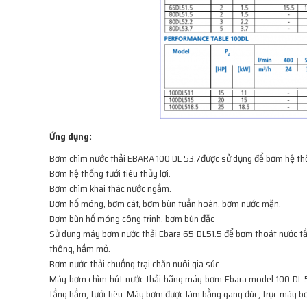
Ứng dụng:
Bơm chìm nước thải EBARA 100 DL 53.7được sử dụng để bơm hệ thốn
Bơm hệ thống tưới tiêu thủy lợi.
Bơm chìm khai thác nước ngầm.
Bơm hố móng, bơm cát, bơm bùn tuần hoàn, bơm nước mặn.
Bơm bùn hố móng công trinh, bơm bùn đặc
Sử dụng máy bơm nước thải Ebara 65 DL51.5 để bơm thoát nước tần
thông, hầm mỏ.
Bơm nước thải chuồng trại chăn nuôi gia súc.
Máy bơm chìm hút nước thải hãng máy bơm Ebara model 100 DL 5
tầng hầm, tưới tiêu. Máy bơm được làm bằng gang đúc, trục máy b