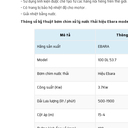
– Sử dụng linh kiện được chế tạo từ các hãng nổi tiếng trên thế giới.
– Có trang bị bảo hộ nhiệt độ cho motor .
– Giải nhiệt bằng nước.
Thông số kỹ thuật bơm chìm xử lý nước thải hiệu Ebara mod
Mô tả
Thông
Hãng sản xuất
EBARA
Model
100 DL 53.7
Bơm chìm nước thải
Hiệu Ebara
Công suất (Kw)
3.7Kw
Dải Lưu lượng (lít / phút)
500-1900
Cột áp (m)
15-4