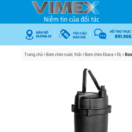
091.968
Trang chủ
»
Bơm chìm nước thải
»
Bơm chìm Ebara
»
DL
»
Bơm