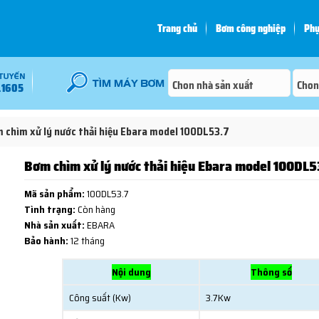
Trang chủ
Bơm công nghiệp
Phụ
.1605
 chìm xử lý nước thải hiệu Ebara model 100DL53.7
Bơm chìm xử lý nước thải hiệu Ebara model 100DL5
Mã sản phẩm:
100DL53.7
Tình trạng:
Còn hàng
Nhà sản xuất:
EBARA
Bảo hành:
12 tháng
Nội dung
Thông số
Công suất (Kw)
3.7Kw