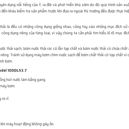
ên dụng nổi tiếng của Ý, ra đời và phát triển khá sớm do đó quá trình sản xuấ
m đến khâu kiểm tra sản phẩm trước khi đưa ra ngoài thị trường đều được thực h
thải là đều có những công dụng giống nhau, cũng tùy vào những mục đích sử
công dụng riêng của từng loại, vì vậy chúng ta cần phải tìm hiểu kĩ rõ mục đí
ớc thải sạch, bơm nước thải rác có lẫn tạp chất và bơm nước thải có chứa chất
 kế riêng. Tránh sử dụng máy bơm chìm nước sạch để bơm chất thải có tạp chất v
ánh bơm.
model 100DL53.7
 ống hút nước làm bằng gang.
 máy bơm.
rò rỉ.
, khi máy hoạt động không gây ồn.