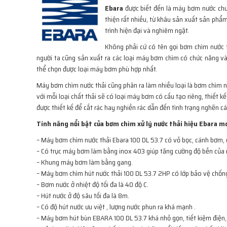
Ebara
được biết đến là máy bơm nước chuy
thiện rất nhiều, từ khâu sản xuất sản phẩ
trình hiện đại và nghiêm ngặt.
Không phải cứ có tên gọi bơm chìm nước 
người ta cũng sản xuất ra các loại máy bơm chìm có chức năng và 
thể chọn được loại máy bơm phù hợp nhất.
Máy bơm chìm nước thải cũng phân ra làm nhiều loại là bơm chìm nư
với mỗi loại chất thải sẽ có loại máy bơm có cấu tạo riêng, thiết
được thiết kế để cắt rác hay nghiền rác dẫn đến tình trạng nghẽn c
Tính năng nổi bật của bơm chìm xử lý nước thải hiệu Ebara 
– Máy bơm chìm nước thải Ebara 100 DL 53.7 có vỏ bọc, cánh bơm,
– Có trục máy bơm làm bằng inox 403 giúp tăng cường độ bền của
– Khung máy bơm làm bằng gang.
– Máy bơm chìm hút nước thải 100 DL 53.7 2HP có lớp bảo vệ chống 
– Bơm nước ở nhiệt độ tối đa là 40 độ C.
– Hút nước ở độ sâu tối đa là 8m.
– Có độ hút nước ưu việt , lượng nước phun ra khá mạnh .
– Máy bơm hút bùn EBARA 100 DL 53.7 khá nhỏ gọn, tiết kiệm điện