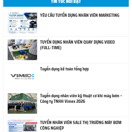
TIN TỨC NỔI BẬT
YÊU CẦU TUYỂN DỤNG NHÂN VIÊN MARKETING
TUYỂN DỤNG NHÂN VIÊN QUAY DỰNG VIDEO
(FULL-TIME)
Tuyển dụng kế toán tổng hợp
Tuyển dụng nhân viên kỹ thuật cơ khí máy bơm –
Công ty TNHH Vimex 2026
TUYỂN NHÂN VIÊN SALE THỊ TRƯỜNG MÁY BƠM
CÔNG NGHIỆP