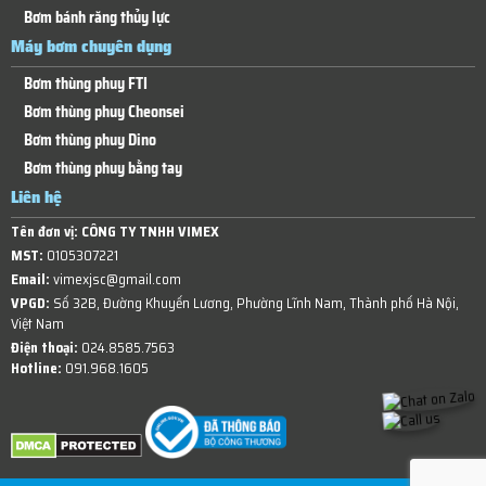
Bơm bánh răng thủy lực
Máy bơm chuyên dụng
Bơm thùng phuy FTI
Bơm thùng phuy Cheonsei
Bơm thùng phuy Dino
Bơm thùng phuy bằng tay
Liên hệ
Tên đơn vị:
CÔNG TY TNHH VIMEX
MST:
0105307221
Email:
vimexjsc@gmail.com
VPGD:
Số 32B, Đường Khuyến Lương, Phường Lĩnh Nam, Thành phố Hà Nội,
Việt Nam
Điện thoại:
024.8585.7563
Hotline:
091.968.1605