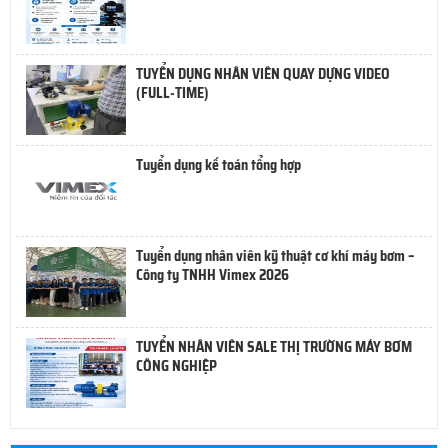
TUYỂN DỤNG NHÂN VIÊN QUAY DỰNG VIDEO
(FULL-TIME)
Tuyển dụng kế toán tổng hợp
Tuyển dụng nhân viên kỹ thuật cơ khí máy bơm –
Công ty TNHH Vimex 2026
TUYỂN NHÂN VIÊN SALE THỊ TRƯỜNG MÁY BƠM
CÔNG NGHIỆP