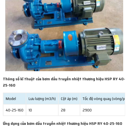
Thông số kĩ thuật của bơm dầu truyền nhiệt thương hiệu HSP RY 40-
25-160
Model
Lưu lượng
(m3/h)
Cột áp
(m)
Tốc độ vòng quay (vòng/phú
40-25-160
10
28
2900
Ứng dụng của bơm dầu truyền nhiệt thương hiệu HSP RY 40-25-16
0