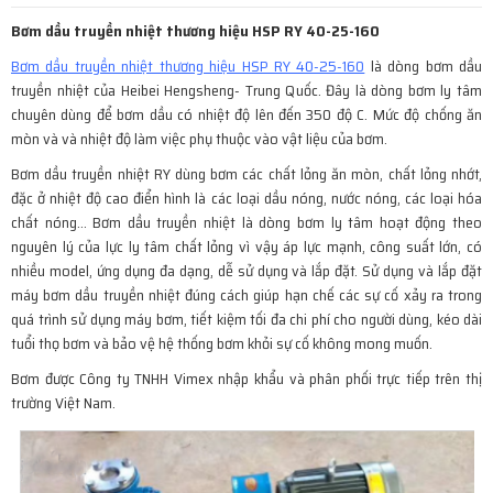
Bơm dầu truyền nhiệt thương hiệu HSP RY 40-25-160
Bơm dầu truyền nhiệt thương hiệu HSP RY 40-25-160
là dòng bơm dầu
truyền nhiệt của Heibei Hengsheng- Trung Quốc. Đây là dòng bơm ly tâm
chuyên dùng để bơm dầu có nhiệt độ lên đến 350 độ C. Mức độ chống ăn
mòn và và nhiệt độ làm việc phụ thuộc vào vật liệu của bơm.
Bơm dầu truyền nhiệt RY dùng bơm các chất lỏng ăn mòn, chất lỏng nhớt,
đặc ở nhiệt độ cao điển hình là các loại dầu nóng, nước nóng, các loại hóa
chất nóng… Bơm dầu truyền nhiệt là dòng bơm ly tâm hoạt động theo
nguyên lý của lực ly tâm chất lỏng vì vậy áp lực mạnh, công suất lớn, có
nhiều model, ứng dụng đa dạng, dễ sử dụng và lắp đặt. Sử dụng và lắp đặt
máy bơm dầu truyền nhiệt đúng cách giúp hạn chế các sự cố xảy ra trong
quá trình sử dụng máy bơm, tiết kiệm tối đa chi phí cho người dùng, kéo dài
tuổi thọ bơm và bảo vệ hệ thống bơm khỏi sự cố không mong muốn.
Bơm được Công ty TNHH Vimex nhập khẩu và phân phối trực tiếp trên thị
trường Việt Nam.