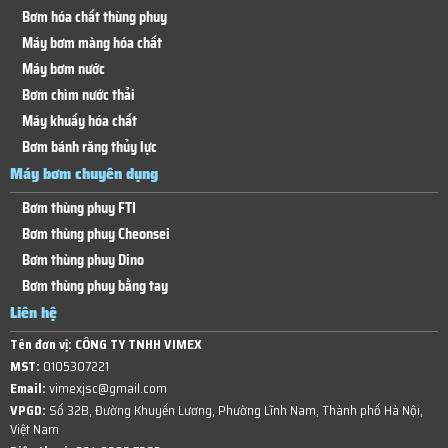
Bơm hóa chất thùng phuy
Máy bơm màng hóa chất
Máy bơm nước
Bơm chìm nước thải
Máy khuấy hóa chất
Bơm bánh răng thủy lực
Máy bơm chuyên dụng
Bơm thùng phuy FTI
Bơm thùng phuy Cheonsei
Bơm thùng phuy Dino
Bơm thùng phuy bằng tay
Liên hệ
Tên đơn vị:
CÔNG TY TNHH VIMEX
MST:
0105307221
Email:
vimexjsc@gmail.com
VPGD:
Số 32B, Đường Khuyến Lương, Phường Lĩnh Nam, Thành phố Hà Nội,
Việt Nam