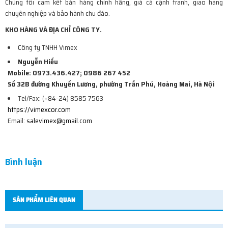
Chúng tôi cam kết bán hàng chính hãng, giá cả cạnh tranh, giao hàng
chuyên nghiệp và bảo hành chu đáo.
KHO HÀNG VÀ ĐỊA CHỈ CÔNG TY.
Công ty TNHH Vimex
Nguyễn Hiếu
Mobile: 0973.436.427; 0986 267 452
Số 32B đường Khuyến Lương, phường Trần Phú, Hoàng Mai, Hà Nội
Tel/Fax: (+84-24) 8585 7563
https://vimexcor.com
Email:
salevimex@gmail.com
Bình luận
SẢN PHẨM LIÊN QUAN