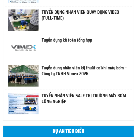
TUYỂN DỤNG NHÂN VIÊN QUAY DỰNG VIDEO
(FULL-TIME)
Tuyển dụng kế toán tổng hợp
Tuyển dụng nhân viên kỹ thuật cơ khí máy bơm –
Công ty TNHH Vimex 2026
TUYỂN NHÂN VIÊN SALE THỊ TRƯỜNG MÁY BƠM
CÔNG NGHIỆP
DỰ ÁN TIÊU BIỂU