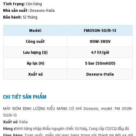
Tình trạng:
Còn hàng
Nhà sản xuất:
Doseuro-Italia
Bảo hành:
12 tháng
Model:
FM050N-50/B-13
Công suất
90W-380V
Lưu lượng (Q)
47 lít/giờ
Áp lực (H)
5 bar (50mH2O)
Xuất xứ
Doseuro-Italia
CHI TIẾT SẢN PHẨM
MÁY BƠM ĐỊNH LƯỢNG KIỂU MÀNG CƠ KHÍ Doseuro, model: FM 050N-
50/B-13
Xuất xứ
: Italia
Hàng c
hính hãng nhập khẩu nguyên chiếc từ Italy, Cung cấp CO/CQ đầy đủ
Giao hàng
: Toàn quốc, miễn phí giao hàng trong nội thành Hà Nội và nội