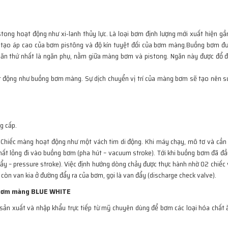
ong hoạt động như xi-lanh thủy lực. Là loại bơm định lượng mới xuất hiện gầ
ng tạo áp cao của bơm pistông và độ kín tuyệt đối của bơm màng.Buồng bơm đư
n thứ nhất là ngăn phụ, nằm giữa màng bơm và pistong. Ngăn này được đổ đ
t động như buồng bơm màng. Sự dịch chuyển vị trí của màng bơm sẽ tạo nên s
g cấp.
 Chiếc màng hoạt động như một vách tim di động. Khi máy chạy, mô tơ và cần
ất lỏng đi vào buồng bơm (pha hút – vacuum stroke). Tới khi buồng bơm đã đầy
ẩy – pressure stroke). Việc định hướng dòng chảy được thực hành nhờ 02 chiếc 
 còn van kia ở đường đẩy ra của bơm, gọi là van đẩy (discharge check valve).
m bơm màng BLUE WHITE
sản xuất và nhập khẩu trực tiếp từ mỹ chuyên dùng để bơm các loại hóa chất 