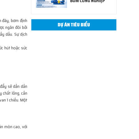
BƠM CÔNG NGHIỆP
n đây, bơm định
DỰ ÁN TIÊU BIỂU
ợc ngăn đôi bởi
ầy dầu. Sự dịch
ức hút hoặc sức
 đẩy sẽ dần dần
 chất lỏng, cần
van 1 chiều. Một
ăn mòn cao, với