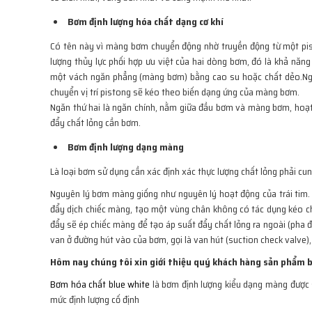
Bơm định lượng hóa chất dạng cơ khí
Có tên này vì màng bơm chuyển động nhờ truyền động từ một pist
lượng thủy lực phối hợp ưu việt của hai dòng bơm, đó là khả nă
một vách ngăn phẳng (màng bơm) bằng cao su hoặc chất dẻo.Ngă
chuyển vị trí pistong sẽ kéo theo biến dạng ứng của màng bơm.
Ngăn thứ hai là ngăn chính, nằm giữa đầu bơm và màng bơm, hoạ
đẩy chất lỏng cần bơm.
Bơm định lượng dạng màng
Là loại bơm sử dụng cần xác định xác thực lượng chất lỏng phải cun
Nguyên lý bơm màng giống như nguyên lý hoạt động của trái tim.
đẩy dịch chiếc màng, tạo một vùng chân không có tác dụng kéo ch
đẩy sẽ ép chiếc màng để tạo áp suất đẩy chất lỏng ra ngoài (pha đ
van ở đường hút vào của bơm, gọi là van hút (suction check valve),
Hôm nay chúng tôi xin giới thiệu quý khách hàng sản phẩ
Bơm hóa chất blue white
là bơm định lượng kiểu dạng màng được 
mức định lượng cố định