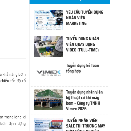
YÊU CẦU TUYỂN DỤNG
NHÂN VIÊN
MARKETING
TUYỂN DỤNG NHÂN
VIÊN QUAY DỰNG
VIDEO (FULL-TIME)
Tuyển dụng kế toán
tổng hợp
 và khả năng bơm
chiều tốc độ cố
Tuyển dụng nhân viên
kỹ thuật cơ khí máy
bơm – Công ty TNHH
Vimex 2026
n trong lòng xi
TUYỂN NHÂN VIÊN
i bơm định lượng
SALE THỊ TRƯỜNG MÁY