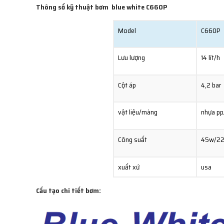
Thông số kỹ thuật bơm blue white C660P
Model
C660P
Lưu lượng
14 lít/h
Cột áp
4,2 bar
vật liệu/màng
nhựa pp
Công suất
45w/22
xuất xứ
usa
Cấu tạo chi tiết bơm: