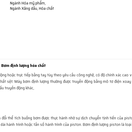
Ngành Hóa mỹ phẩm,
Ngành Xăng dầu, Hóa chất
Bơm định lượng hóa chất
tự động hoặc trực tiếp bằng tay tùy theo yêu cầu công nghệ, có độ chính xác cao
 chất sệt. Máy bơm định lượng thường được truyền động bằng mô tơ điện xoay 
cấu truyền động khác,
đổi thể tích buồng bơm được thực hành nhờ sự dịch chuyển tịnh tiến của pisto
 dài hành trình hoặc tần số hành trình của piston. Bơm định lượng piston là loạ