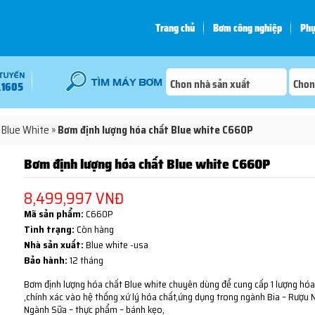
Trang chủ
Bơm công nghiệp
Phụ
.1605
 Blue White
»
Bơm định lượng hóa chất Blue white C660P
Bơm định lượng hóa chất Blue white C660P
8,499,997 VNĐ
Mã sản phẩm:
C660P
Tình trạng:
Còn hàng
Nhà sản xuất:
Blue white -usa
Bảo hành:
12 tháng
Bơm định lượng hóa chất Blue white chuyên dùng để cung cấp 1 lượng hóa
,chính xác vào hệ thống xứ lý hóa chất,ứng dụng trong ngành Bia – Rượu 
Ngành Sữa – thực phẩm – bánh kẹo,