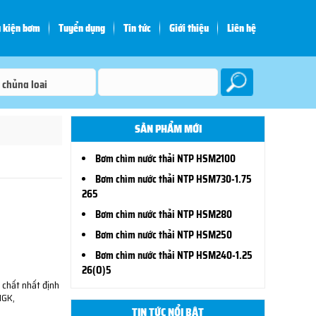
 kiện bơm
Tuyển dụng
Tin tức
Giới thiệu
Liên hệ
SẢN PHẨM MỚI
Bơm chìm nước thải NTP HSM2100
Bơm chìm nước thải NTP HSM730-1.75
265
Bơm chìm nước thải NTP HSM280
Bơm chìm nước thải NTP HSM250
Bơm chìm nước thải NTP HSM240-1.25
26(O)5
 chất nhất định
NGK,
TIN TỨC NỔI BẬT