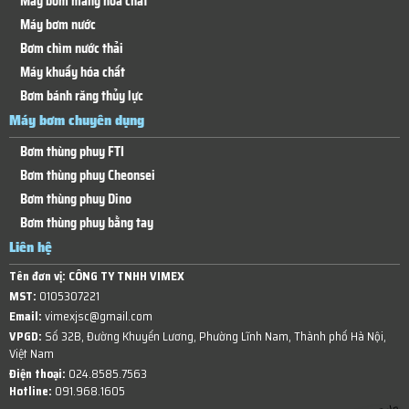
Máy bơm màng hóa chất
Máy bơm nước
Bơm chìm nước thải
Máy khuấy hóa chất
Bơm bánh răng thủy lực
Máy bơm chuyên dụng
Bơm thùng phuy FTI
Bơm thùng phuy Cheonsei
Bơm thùng phuy Dino
Bơm thùng phuy bằng tay
Liên hệ
Tên đơn vị:
CÔNG TY TNHH VIMEX
MST:
0105307221
Email:
vimexjsc@gmail.com
VPGD:
Số 32B, Đường Khuyến Lương, Phường Lĩnh Nam, Thành phố Hà Nội,
Việt Nam
Điện thoại:
024.8585.7563
Hotline:
091.968.1605