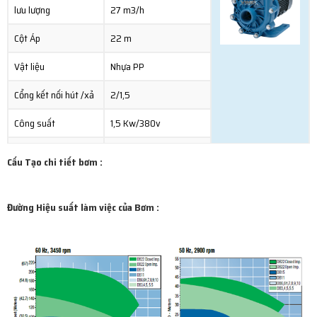
lưu lượng
27 m3/h
Cột Áp
22 m
Vật liệu
Nhựa PP
Cổng kết nối hút /xả
2/1,5
Công suất
1,5 Kw/380v
Xuất xứ
Usa
Cấu Tạo chi tiết bơm :
Khả năng chịu nhiệt
Nhiệt độ môi trường
Đường Hiệu suất làm việc của Bơm :
Ứng dụng
bơm hóa chất