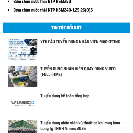
Bơm chìm nước thải NTP HSM250
Bơm chìm nước thải NTP HSM240-1.25 26(O)5
TIN TỨC NỔI BẬT
YÊU CẦU TUYỂN DỤNG NHÂN VIÊN MARKETING
TUYỂN DỤNG NHÂN VIÊN QUAY DỰNG VIDEO
(FULL-TIME)
Tuyển dụng kế toán tổng hợp
Tuyển dụng nhân viên kỹ thuật cơ khí máy bơm –
Công ty TNHH Vimex 2026