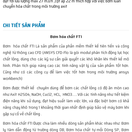
đạt tới lưu lượng max 27 m3/h ,cột áp 22 m thích hợp với việc bơm luân
chuyển hóa chất trong môi trường axit
CHI TIẾT SẢN PHẨM
Bơm hóa chất FTI
Bơm hóa chất FTI Là sản phẩm của phần mềm thiết kế tiên tiến và công
nghệ từ thông cao CFD (ANSYS CFD-Flo là gói modul phân tích động lực học
chất lỏng, dùng cho các kỹ sư cần giải quyết các khó khăn khi thiết kế mô
hình. Phân tích giúp nâng cao các tính năng vật lý của sản phẩm tốt hơn.
Cũng như có các công cụ để làm việc tốt hơn trong môi trường ansys
workbench)
Bơm được thiết kế chuyên dùng để bơm các chất lỏng có độ ăn mòn cao
như Axít H2S04, NaOH, Cucl2, HCL, HNO3……Với các tính năng như tiết kiệm
điện năng khi sử dụng, đạt hiệu suất làm việc lớn, và đặc biệt bơm có khả
năng chạy khô trong 1 khoảng thời gian nhất định giúp bảo vệ máy bơm khi
gặp sự cố về chất lỏng .
Bơm hóa chất FTI Được chia làm nhiều dòng sản phẩm khác nhau như: Bơm
ly tâm dẫn động từ trường dòng DB, Bơm hóa chất tự mồi Dòng SP, Bơm