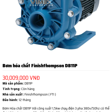
Bơm hóa chất Finishthompson DB11P
30,009,000 VNĐ
Mã sản phẩm:
DB11P
Tình trạng:
Còn hàng
Nhà sản xuất:
Finishthompson ( FTI )
Bảo hành:
12 tháng
Bơm Hóa chất DB11P Với công suất 1,5kw chạy điện 3 pha 380v/50hz có thể