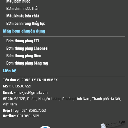
Máy bơm nước
Bơm chìm nước thải
Máy khuấy hóa chất
Bơm bánh răng thủy lực
Máy bơm chuyên dụng
Bơm thùng phuy FTI
Bơm thùng phuy Cheonsei
Bơm thùng phuy Dino
Bơm thùng phuy bằng tay
Liên hệ
Tên đơn vị:
CÔNG TY TNHH VIMEX
MST:
0105307221
Email:
vimexjsc@gmail.com
VPGD:
Số 32B, Đường Khuyến Lương, Phường Lĩnh Nam, Thành phố Hà Nội,
Việt Nam
Điện thoại:
024.8585.7563
Hotline:
091.968.1605