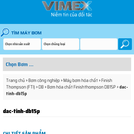
Trang chủ
»
Bơm công nghiệp
»
Máy bơm hóa chất
»
Finish
Thompson (FTI)
»
DB
»
Bơm hóa chất Finishthompson DB15P
»
dac-
tinh-db15p
dac-tinh-db15p
CHI TIẾT SẢN PHẨM