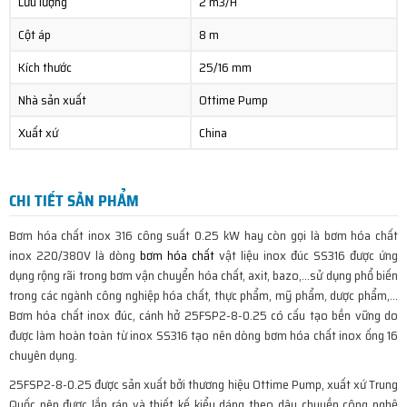
Lưu lượng
2 m3/H
Cột áp
8 m
Kích thước
25/16 mm
Nhà sản xuất
Ottime Pump
Xuất xứ
China
CHI TIẾT SẢN PHẨM
Bơm hóa chất inox 316 công suất 0.25 kW hay còn gọi là bơm hóa chất
inox 220/380V là dòng
bơm hóa chất
vật liệu inox đúc SS316 được ứng
dụng rộng rãi trong bơm vận chuyển hóa chất, axit, bazo,…sử dụng phổ biến
trong các ngành công nghiệp hóa chất, thực phẩm, mỹ phẩm, dược phẩm,…
Bơm hóa chất inox đúc, cánh hở 25FSP2-8-0.25 có cấu tạo bền vững do
được làm hoàn toàn từ inox SS316 tạo nên dòng bơm hóa chất inox ống 16
chuyên dụng.
25FSP2-8-0.25 được sản xuất bởi thương hiệu Ottime Pump, xuất xứ Trung
Quốc nên được lắp ráp và thiết kế kiểu dáng theo dây chuyền công nghệ