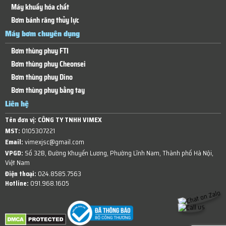
Máy khuấy hóa chất
Bơm bánh răng thủy lực
Máy bơm chuyên dụng
Bơm thùng phuy FTI
Bơm thùng phuy Cheonsei
Bơm thùng phuy Dino
Bơm thùng phuy bằng tay
Liên hệ
Tên đơn vị:
CÔNG TY TNHH VIMEX
MST:
0105307221
Email:
vimexjsc@gmail.com
VPGD:
Số 32B, Đường Khuyến Lương, Phường Lĩnh Nam, Thành phố Hà Nội,
Việt Nam
Điện thoại:
024.8585.7563
Hotline:
091.968.1605