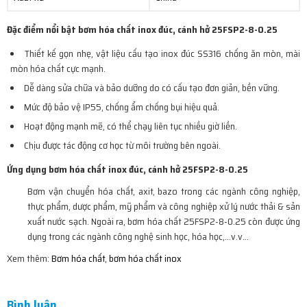
Đặc điểm nổi bật bơm hóa chất inox đúc, cánh hở 25FSP2-8-0.25
Thiết kế gọn nhẹ, vật liệu cấu tạo inox đúc SS316 chống ăn mòn, mài
mòn hóa chất cực mạnh.
Dễ dàng sửa chữa và bảo dưỡng do có cấu tạo đơn giản, bền vững.
Mức độ bảo vệ IP55, chống ẩm chống bụi hiệu quả.
Hoạt động mạnh mẽ, có thể chạy liên tục nhiều giờ liền.
Chịu được tác động cơ học từ môi trường bên ngoài.
Ứng dụng bơm hóa chất inox đúc, cánh hở 25FSP2-8-0.25
Bơm vận chuyển hóa chất, axit, bazo trong các ngành công nghiệp,
thực phẩm, dược phẩm, mỹ phẩm và công nghiệp xử lý nước thải & sản
xuất nước sạch. Ngoài ra, bơm hóa chất 25FSP2-8-0.25 còn được ứng
dụng trong các ngành công nghệ sinh học, hóa học,…v.v…
Xem thêm:
Bơm hóa chất
,
bơm hóa chất inox
Bình luận