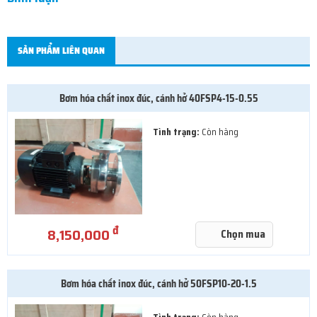
SẢN PHẨM LIÊN QUAN
Bơm hóa chất inox đúc, cánh hở 40FSP4-15-0.55
Tình trạng:
Còn hàng
đ
8,150,000
Chọn mua
Bơm hóa chất inox đúc, cánh hở 50FSP10-20-1.5