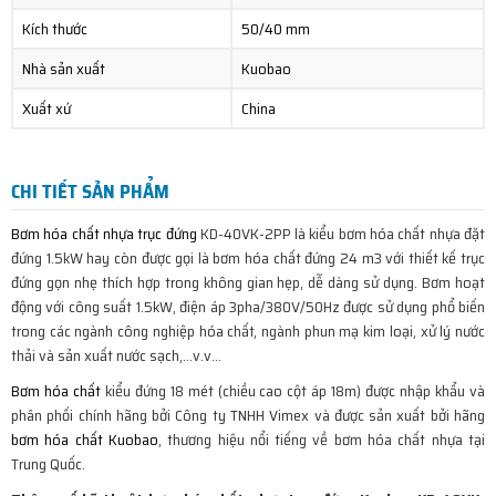
Kích thước
50/40 mm
Nhà sản xuất
Kuobao
Xuất xứ
China
CHI TIẾT SẢN PHẨM
Bơm hóa chất nhựa trục đứng
KD-40VK-2PP là kiểu bơm hóa chất nhựa đặt
đứng 1.5kW hay còn được gọi là bơm hóa chất đứng 24 m3 với thiết kế trục
đứng gọn nhẹ thích hợp trong không gian hẹp, dễ dàng sử dụng. Bơm hoạt
động với công suất 1.5kW, điện áp 3pha/380V/50Hz được sử dụng phổ biến
trong các ngành công nghiệp hóa chất, ngành phun mạ kim loại, xử lý nước
thải và sản xuất nước sạch,…v.v…
Bơm hóa chất
kiểu đứng 18 mét (chiều cao cột áp 18m) được nhập khẩu và
phân phối chính hãng bởi Công ty TNHH Vimex và được sản xuất bởi hãng
bơm hóa chất Kuobao
, thương hiệu nổi tiếng về bơm hóa chất nhựa tại
Trung Quốc.