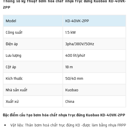
Thông số kỹ thuật bơm hóa chất nhựa trục đứng Kuobao KD-40VK-
2PP
Model
KD-40VK-2PP
Công suất
1.5 kW
Điện áp
3pha/380V/50Hz
Lưu lượng
400 lít/phút
Cột áp
18 m
Kích thước
50/40 mm
Nhà sản xuất
Kuobao
Xuất xứ
China
Đ
ặc điểm cấu tạo bơm hóa chất nhựa trục đứng Kuobao KD-40VK-2PP
Vật liệu: Thân bơm hoá chất trục đứng KD -được làm bằng nhựa FRPP