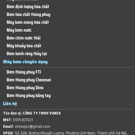
Bơm định lượng hóa chất
Bơm hóa chất thùng phuy
Máy bơm màng hóa chất
Máy bơm nước
Bơm chìm nước thải
Máy khuấy hóa chất
Bơm bánh răng thủy lực
Máy bơm chuyên dụng
Bơm thùng phuy FTI
Bơm thùng phuy Cheonsei
Bơm thùng phuy Dino
Bơm thùng phuy bằng tay
Liên hệ
Tên đơn vị:
CÔNG TY TNHH VIMEX
MST:
0105307221
Email:
vimexjsc@gmail.com
VPGD:
Số 32B, Đường Khuyến Lương, Phường Lĩnh Nam, Thành phố Hà Nội,