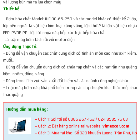
và lượng bùn mà ta lựa chọn máy
Thiết kế
– Bơm hóa chất Model: IHF100-65-250 và các model khác có thiết kế 2 lớp,
lớp bên ngoài là vật liệu kim loại cứng vững, lớp thứ 2 là lớp vật liệu nhựa
FEP, PVDF, PP…lớp lót nhựa này tiếp xúc trực tiếp hóa chất.
-Là loại máy bơm tách rời với motor điện
Ứng dụng thực tế:
– Dùng để vận chuyển các chất dung dịch có tính ăn mòn cao như axit, kiềm,
muối..
– Dùng để vận chuyển dung dịch có chứa tạp chất và các hạt rắn như quặng
kẽm, nhôm, đồng, vàng…
– Dùng trong lĩnh vực sản xuất đất hiếm và các ngành công nghiệp khác.
– Loại máy bơm này khá phổ biến trong các cty chuyên khai thác mỏ, khai
thác quặng
Hướng dẫn mua hàng:
+ Cách 1: Gọi tới số 0986 267 452 / 024 8585 75 63
+ Cách 2: Đặt hàng online tại website:
vimexcor.com
+ Cách 3: Mua tại kho: Số 32B khuyến Lương, Trần Phú, Hoà