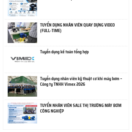
TUYỂN DỤNG NHÂN VIÊN QUAY DỰNG VIDEO
(FULL-TIME)
Tuyển dụng kế toán tổng hợp
Tuyển dụng nhân viên kỹ thuật cơ khí máy bơm –
Công ty TNHH Vimex 2026
TUYỂN NHÂN VIÊN SALE THỊ TRƯỜNG MÁY BƠM
CÔNG NGHIỆP