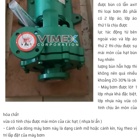
được bùn có lẫn axit
thì loại bơm đó phải
có 2 lớp áo, lớp áo
thứ 1 là chịu được
lực tác động từ bên
ngoài vào và lớp áo
thứ 2 thì chịu được sự
mài mòn của hạt bùn
tuy nhiên
lượng bùn hỗn hợp thì
không nên quá nhiều
khoảng 20-30% là ok
– Máy bơm được lót 1
lớp nhựa khá đặc biệt,
lớp nhựa này vừa có
tính chịu ăn mòn của
hóa chất
vừa có tính chịu được mài mòn của các hạt, ( nhựa bí ẩn )
– Cánh của dòng máy bơm này là dạng cánh mở hoặc cánh kín, tùy theo vị
trí lắp đặt của máy bơm