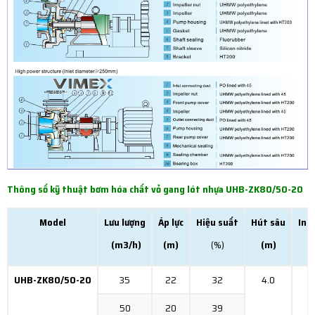
Thông số kỹ thuật bơm hóa chất vỏ gang lót nhựa UHB-ZK80/50-20
Model
Lưu lượng
Áp lực
Hiệu suất
Hút sâu
Inl
(m3/h)
(m)
(%)
(m)
UHB-ZK80/50-20
35
22
32
4.0
50
20
39