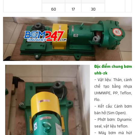
60
17
30
Đặc điểm chung bơm
uhb-zk
– Vật liệu: Thân, cánh
chế tạo bằng nhựa
UHMWPE, PP, Teflon,
Flo.
– Kết cấu: Cánh bơm
bán hở (Sim Open).
– Phớt bơm: Dynamic
seal, vật liệu teflon.
– Máy bơm mà hút