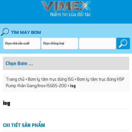
Trang chủ
»
Bơm ly tâm trục đứng ISG
»
Bơm ly tâm trục đứng HSP
Pump thân Gang/Inox ISG65-200
»
isg
isg
CHI TIẾT SẢN PHẨM