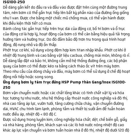
ISG100-250
Dễ dàng gắn kết do đầu ra và đầu vào được đặt trên cùng một đường trung
tâm, nên bơm có thể gắn trực tiếp lên bất kỳ phần nào của đường ống giống
như 1 van. Được che bằng một chiếc mũ chống mưa, có thể vận hành được
khi điều kiện thời tiết có mưa.
Bánh công tác gắn trực tiếp trên trục dài của động cơ, bố trí bơm và ổ trục
của động cơ là hợp lý, hoạt động của bơm có thể cân bằng hiệu quả tải trọng
hướng tâm và hướng trục. Do đó đảm bảo độ trơn tru trong quá trình hoạt
động, độ rung nhỏ và độ ồn thấp.
Phớt trục cơ khí, sử dụng vòng đệm hợp kim titan nhập khẩu. Phớt cơ khí ở
nhiệt độ trung bình và cao bằng vật liệu cacbua, chống mài mòn, không rò rỉ.
Dễ dàng lắp đặt và bảo trì, không cần mở hệ thống đường ống, các bộ phận
quay của bơm có thể được kéo ra bằng cách tháo ốc vít trên máy bơm.
Theo nhu cầu của dòng chảy và đầu, máy bơm có thể sử dụng ở chế độ hoạt
động nối tiếp hoặc song song.
Ứng dụng bơm ly tâm trục đứng HSP Pump thân Gang/Inox ISG100-
250
Bơm vận chuyển nước hoặc các chất lỏng khác có tính chất vật lý và hóa
học tương tự như nước, như hệ thống cấp thoát nước công nghiệp và đô thị,
nhà cao tầng áp lực, vườn tưới, tăng cường chữa cháy, vận chuyển đường
dài, HVAC chu trình làm lạnh, phòng tắm và thiết bị sưởi ấm để tuần hoàn
nước điều áp, nhiệt độ < 80 độ C.
Được sử dụng trong luyện kim, công nghiệp hóa chất, dệt, chế biến gỗ, giấy
và nhà hàng, phòng tắm, khách sạn và các lò hơi nước nóng nhiệt độ cao
khác áp lực vận chuyển và bơm tuần hoàn nhà ở đô thị, nhiệt độ dưới 120 độ