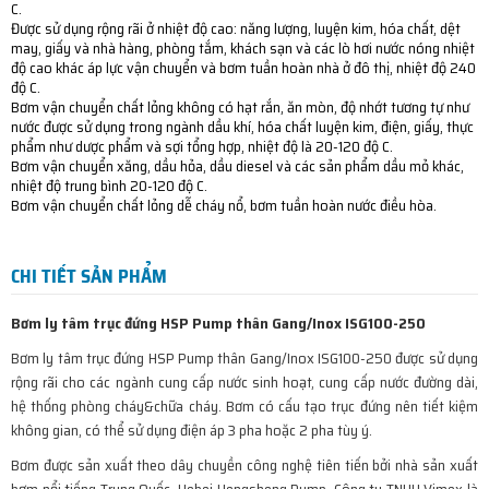
C.
Được sử dụng rộng rãi ở nhiệt độ cao: năng lượng, luyện kim, hóa chất, dệt
may, giấy và nhà hàng, phòng tắm, khách sạn và các lò hơi nước nóng nhiệt
độ cao khác áp lực vận chuyển và bơm tuần hoàn nhà ở đô thị, nhiệt độ 240
độ C.
Bơm vận chuyển chất lỏng không có hạt rắn, ăn mòn, độ nhớt tương tự như
nước được sử dụng trong ngành dầu khí, hóa chất luyện kim, điện, giấy, thực
phẩm như dược phẩm và sợi tổng hợp, nhiệt độ là 20-120 độ C.
Bơm vận chuyển xăng, dầu hỏa, dầu diesel và các sản phẩm dầu mỏ khác,
nhiệt độ trung bình 20-120 độ C.
Bơm vận chuyển chất lỏng dễ cháy nổ, bơm tuần hoàn nước điều hòa.
CHI TIẾT SẢN PHẨM
Bơm ly tâm trục đứng HSP Pump thân Gang/Inox ISG100-250
Bơm ly tâm trục đứng HSP Pump thân Gang/Inox ISG100-250 được sử dụng
rộng rãi cho các ngành cung cấp nước sinh hoạt, cung cấp nước đường dài,
hệ thống phòng cháy&chữa cháy. Bơm có cấu tạo trục đứng nên tiết kiệm
không gian, có thể sử dụng điện áp 3 pha hoặc 2 pha tùy ý.
Bơm được sản xuất theo dây chuyền công nghệ tiên tiến bởi nhà sản xuất