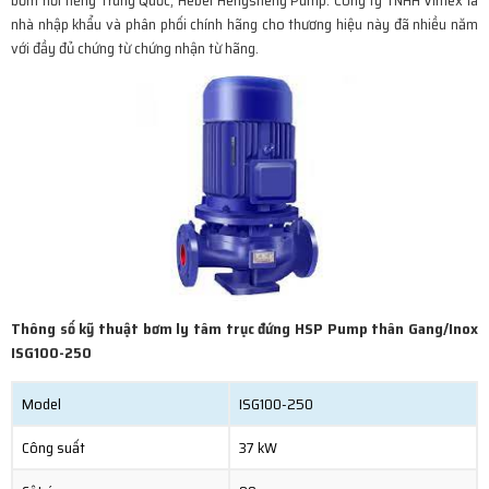
bơm nổi tiếng Trung Quốc, Hebei Hengsheng Pump. Công ty TNHH Vimex là
nhà nhập khẩu và phân phối chính hãng cho thương hiệu này đã nhiều năm
với đầy đủ chứng từ chứng nhận từ hãng.
Thông số kỹ thuật bơm ly tâm trục đứng HSP Pump thân Gang/Inox
ISG100-250
Model
ISG100-250
Công suất
37 kW