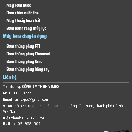
Máy bơm nước
Bơm chìm nước thải
Máy khuấy hóa chất
Bơm bánh răng thủy lực
Máy bơm chuyên dụng
Bơm thùng phuy FTI
Bơm thùng phuy Cheonsei
Bơm thùng phuy Dino
Bơm thùng phuy bằng tay
Liên hệ
Tên đơn vị:
CÔNG TY TNHH VIMEX
MST:
0105307221
Email:
vimexjsc@gmail.com
VPGD:
Số 32B, Đường Khuyến Lương, Phường Lĩnh Nam, Thành phố Hà Nội,
Việt Nam
Điện thoại:
024.8585.7563
Hotline:
091.968.1605