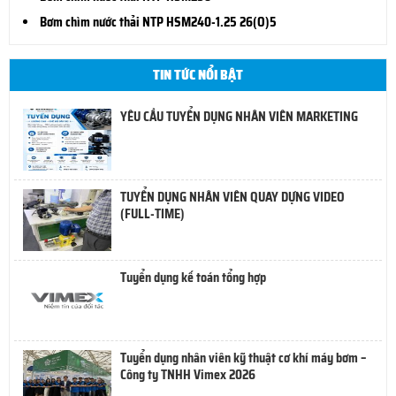
Bơm chìm nước thải NTP HSM240-1.25 26(O)5
TIN TỨC NỔI BẬT
YÊU CẦU TUYỂN DỤNG NHÂN VIÊN MARKETING
TUYỂN DỤNG NHÂN VIÊN QUAY DỰNG VIDEO
(FULL-TIME)
Tuyển dụng kế toán tổng hợp
Tuyển dụng nhân viên kỹ thuật cơ khí máy bơm –
Công ty TNHH Vimex 2026