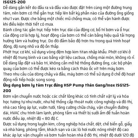
ISG125-200
Dễ dàng gắn kết do đầu ra và đầu vào được đặt trên cùng một đường trung
tâm, nên bơm có thể gắn trực tiếp lên bất kỳ phần nào của đường ống giống
như 1 van. Được che bằng một chiếc mũ chống mưa, có thể vận hành được
khi điều kiện thời tiết có mưa.
Bánh công tác gắn trực tiếp trên trục dài của động cơ, bố trí bơm và ổ trục
của động cơ là hợp lý, hoạt động của bơm có thể cân bằng hiệu quả tải trọng
hướng tâm và hướng trục. Do đó đảm bảo độ trơn tru trong quá trình hoạt
động, độ rung nhỏ và độ ồn thấp.
Phớt trục cơ khí, sử dụng vòng đệm hợp kim titan nhập khẩu. Phớt cơ khí ở
nhiệt độ trung bình và cao bằng vật liệu cacbua, chống mài mòn, không rò rỉ.
Dễ dàng lắp đặt và bảo trì, không cần mở hệ thống đường ống, các bộ phận
quay của bơm có thể được kéo ra bằng cách tháo ốc vít trên máy bơm.
Theo nhu cầu của dòng chảy và đầu, máy bơm có thể sử dụng ở chế độ hoạt
động nối tiếp hoặc song song.
Ứng dụng bơm ly tâm trục đứng HSP Pump thân Gang/Inox ISG125-
200
Bơm vận chuyển nước hoặc các chất lỏng khác có tính chất vật lý và hóa
học tương tự như nước, như hệ thống cấp thoát nước công nghiệp và đô thị,
nhà cao tầng áp lực, vườn tưới, tăng cường chữa cháy, vận chuyển đường
dài, HVAC chu trình làm lạnh, phòng tắm và thiết bị sưởi ấm để tuần hoàn
nước điều áp, nhiệt độ < 80 độ C.
Được sử dụng trong luyện kim, công nghiệp hóa chất, dệt, chế biến gỗ, giấy
và nhà hàng, phòng tắm, khách sạn và các lò hơi nước nóng nhiệt độ cao
khác áp lực vận chuyển và bơm tuần hoàn nhà ở đô thị, nhiệt độ dưới 120 độ