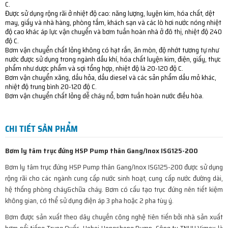
C.
Được sử dụng rộng rãi ở nhiệt độ cao: năng lượng, luyện kim, hóa chất, dệt
may, giấy và nhà hàng, phòng tắm, khách sạn và các lò hơi nước nóng nhiệt
độ cao khác áp lực vận chuyển và bơm tuần hoàn nhà ở đô thị, nhiệt độ 240
độ C.
Bơm vận chuyển chất lỏng không có hạt rắn, ăn mòn, độ nhớt tương tự như
nước được sử dụng trong ngành dầu khí, hóa chất luyện kim, điện, giấy, thực
phẩm như dược phẩm và sợi tổng hợp, nhiệt độ là 20-120 độ C.
Bơm vận chuyển xăng, dầu hỏa, dầu diesel và các sản phẩm dầu mỏ khác,
nhiệt độ trung bình 20-120 độ C.
Bơm vận chuyển chất lỏng dễ cháy nổ, bơm tuần hoàn nước điều hòa.
CHI TIẾT SẢN PHẨM
Bơm ly tâm trục đứng HSP Pump thân Gang/Inox ISG125-200
Bơm ly tâm trục đứng HSP Pump thân Gang/Inox ISG125-200 được sử dụng
rộng rãi cho các ngành cung cấp nước sinh hoạt, cung cấp nước đường dài,
hệ thống phòng cháy&chữa cháy. Bơm có cấu tạo trục đứng nên tiết kiệm
không gian, có thể sử dụng điện áp 3 pha hoặc 2 pha tùy ý.
Bơm được sản xuất theo dây chuyền công nghệ tiên tiến bởi nhà sản xuất