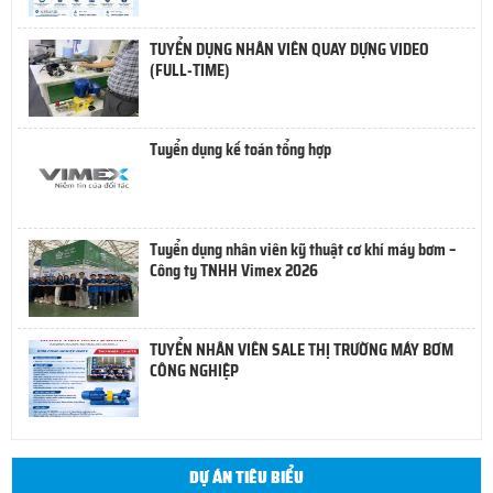
TUYỂN DỤNG NHÂN VIÊN QUAY DỰNG VIDEO
(FULL-TIME)
Tuyển dụng kế toán tổng hợp
Tuyển dụng nhân viên kỹ thuật cơ khí máy bơm –
Công ty TNHH Vimex 2026
TUYỂN NHÂN VIÊN SALE THỊ TRƯỜNG MÁY BƠM
CÔNG NGHIỆP
DỰ ÁN TIÊU BIỂU