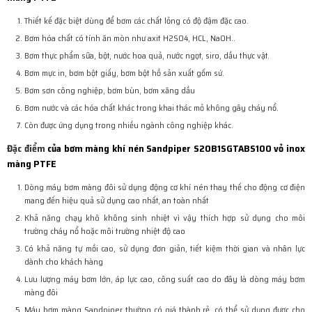
Thiết kế đặc biệt dùng để bơm các chất lỏng có độ đậm đặc cao.
Bơm hóa chất có tính ăn mòn như axit H2SO4, HCL, NaOH..
Bơm thực phẩm sữa, bột, nước hoa quả, nước ngọt, siro, dầu thực vật.
Bơm mực in, bơm bột giấy, bơm bột hồ sản xuất gốm sứ.
Bơm sơn công nghiệp, bơm bùn, bơm xăng dầu
Bơm nước và các hóa chất khác trong khai thác mỏ không gây cháy nổ.
Còn được ứng dụng trong nhiều ngành công nghiệp khác.
Đặc điểm
của bơm màng khí nén Sandpiper S20B1SGTABS100 vỏ inox
màng PTFE
Dòng máy bơm màng đôi sử dụng động cơ khí nén thay thế cho động cơ điện
mang đến hiệu quả sử dụng cao nhất, an toàn nhất
Khả năng chạy khô không sinh nhiệt vì vậy thích hợp sử dụng cho môi
trường cháy nổ hoặc môi trường nhiệt độ cao
Có khả năng tự mồi cao, sử dụng đơn giản, tiết kiệm thời gian và nhân lực
dành cho khách hàng
Lưu lượng máy bơm lớn, áp lực cao, công suất cao do đây là dòng máy bơm
màng đôi
Máy bơm màng Sandpiper thường có giá thành rẻ, có thể sử dụng được cho