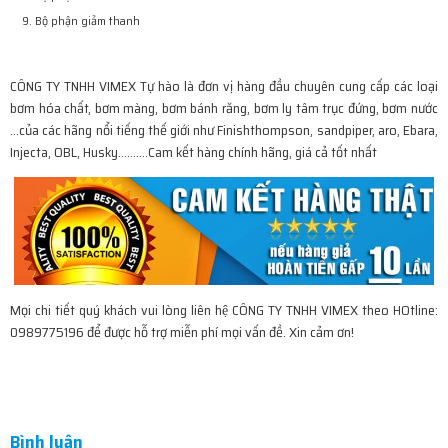
Bộ phận giảm thanh
CÔNG TY TNHH VIMEX Tự hào là đơn vị hàng đầu chuyên cung cấp các loại
bơm hóa chất, bơm màng, bơm bánh răng, bơm ly tâm trục đứng, bơm nước
…của các hãng nổi tiếng thế giới như Finishthompson, sandpiper, aro, Ebara,
Injecta, OBL, Husky……….Cam kết hàng chính hãng, giá cả tốt nhất
Mọi chi tiết quý khách vui lòng liên hệ CÔNG TY TNHH VIMEX theo HOtline:
0989775196 để được hỗ trợ miễn phí mọi vấn đề. Xin cảm ơn!
Bình luận