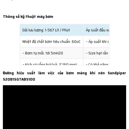
Thông số kỹ thuật máy bơm
Dải lưu lượng: 1-567 Lít / Phút
Áp suất đầu xả: 7bar
Nhiệt độ chất bơm tiêu chuẩn: 60oC
– Áp suất khí cung cấp max
– Bơm tự mồi: tới 5mH20
– Size hạt rắn có thể bơm
– Kích cơ cổng hút/xả: 2’’(60 mm)
– Có khả năng chạy khô
Đường hiệu suất làm việc của bơm màng khí nén Sandpiper
– Bơm không bị hỏng khi tắc đầu xả
– Phòng chống cháy nổ
S20B1SGTABS100
– Có thể điều chỉnh được lưu lượng
– Vật liệu bơm: inox