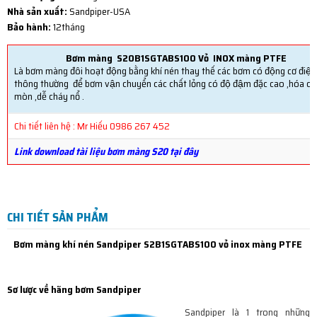
Nhà sản xuất:
Sandpiper-USA
Bảo hành:
12tháng
Bơm màng S20B1SGTABS100 Vỏ INOX màng PTFE
Là bơm màng đôi hoạt động bằng khí nén thay thế các bơm có động cơ điện
thông thường để bơm vận chuyển các chất lỏng có độ đậm đặc cao ,hóa ch
mòn ,dễ cháy nổ .
Chi tiết liên hệ : Mr Hiếu 0986 267 452
Link download tài liệu bơm màng S20 tại đây
CHI TIẾT SẢN PHẨM
Bơm màng khí nén Sandpiper S2B1SGTABS100 vỏ inox màng PTFE
Sơ lược về hãng bơm Sandpiper
Sandpiper là 1 trong những