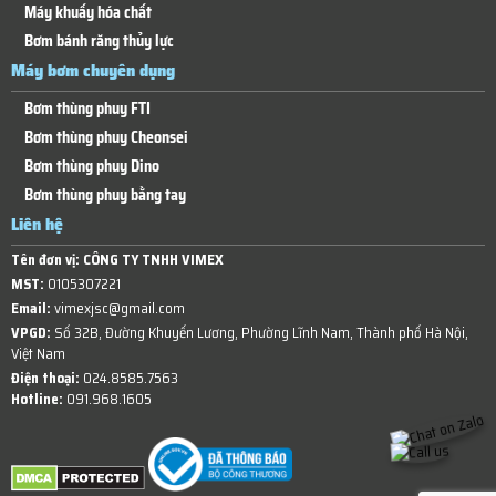
Máy khuấy hóa chất
Bơm bánh răng thủy lực
Máy bơm chuyên dụng
Bơm thùng phuy FTI
Bơm thùng phuy Cheonsei
Bơm thùng phuy Dino
Bơm thùng phuy bằng tay
Liên hệ
Tên đơn vị:
CÔNG TY TNHH VIMEX
MST:
0105307221
Email:
vimexjsc@gmail.com
VPGD:
Số 32B, Đường Khuyến Lương, Phường Lĩnh Nam, Thành phố Hà Nội,
Việt Nam
Điện thoại:
024.8585.7563
Hotline:
091.968.1605