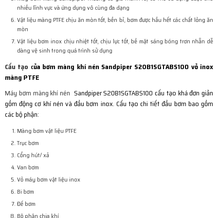
nhiều lĩnh vực và ứng dụng vô cùng đa dạng
Vật liệu màng PTFE chịu ăn mòn tốt, bền bỉ, bơm được hầu hết các chất lỏng ăn
mòn
Vật liệu bơm inox chịu nhiệt tốt, chịu lực tốt, bề mặt sáng bóng trơn nhẵn dễ
dàng vệ sinh trong quá trình sử dụng
Cấu tạo c
ủa bơm màng khí nén Sandpiper S20B1SGTABS100 vỏ inox
màng PTFE
Máy bơm màng khí nén
Sandpiper S20B1SGTABS100 cấu tạo khá đơn giản
gồm động cơ khí nén và đầu bơm inox. Cấu tạo chi tiết đầu bơm bao gồm
các bộ phận:
Màng bơm vật liệu PTFE
Trục bơm
Cổng hút/ xả
Van bơm
Vỏ máy bơm vật liệu inox
Bi bơm
Đế bơm
Bộ phận chia khí