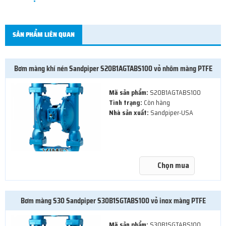
SẢN PHẨM LIÊN QUAN
Bơm màng khí nén Sandpiper S20B1AGTABS100 vỏ nhôm màng PTFE
Mã sản phẩm:
S20B1AGTABS100
Tình trạng:
Còn hàng
Nhà sản xuất:
Sandpiper-USA
Chọn mua
Bơm màng S30 Sandpiper S30B1SGTABS100 vỏ inox màng PTFE
Mã sản phẩm:
S30B1SGTABS100