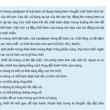
m màng sandpiper là loại bơm sử dụng màng bơm chuyển chất bơm nhờ tác
 của khí nén. Sau đó ,sử dụng áp lực của khí nén tác động lên màng bơm và
ền áp lực này cho chất bơm.Khi đó chất bơm được trong buồng khí nén để
chất bơm ,Việc hút và đẩy chất bơm của màng còn dựa vào tác động của bộ
bi một chiều
m màng S05 Metallic của Sandpiper dùng để bơm các chất lỏng có độ đậm
 cao, hóa chất có tính ăn mòn như axit H2SO4, HCL, NaOH…
c biệt phần trong thân bơm màng được tráng phần cứng, chịu hóa chất. ngăn
các sự cố tràn và rò gỉ hóa chất.
i thiết kế màng cơ khí đặc biệt, cho phép bơm làm việc bền bỉ, ngoài ra có
điều chỉnh lưu lượng bằng cách thay đổi hành trình của màng.
m màng tự mồi có khả năng đẩy cao 5m H2O
m màng có thể bơm được hạt rắn có kích cỡ 3mm
m có khả năng chạy khô
m không bị hỏng khi tắc đầu xả
m có thể phòng chống cháy nổ
m bảo độ an toàn trong quá trình sử dụng
y thiết kế nhỏ gọn, dễ vận hành, thuận tiện trong di chuyển, lắp đặt, bảo
.