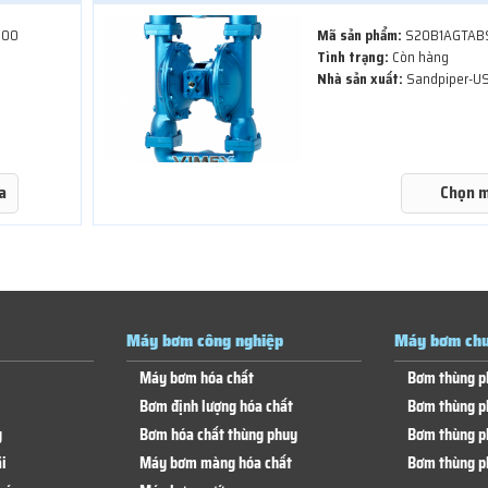
100
Mã sản phẩm:
S20B1AGTAB
Tình trạng:
Còn hàng
Nhà sản xuất:
Sandpiper-U
a
Chọn 
Máy bơm công nghiệp
Máy bơm chu
Máy bơm hóa chất
Bơm thùng p
Bơm định lượng hóa chất
Bơm thùng p
g
Bơm hóa chất thùng phuy
Bơm thùng p
i
Máy bơm màng hóa chất
Bơm thùng p