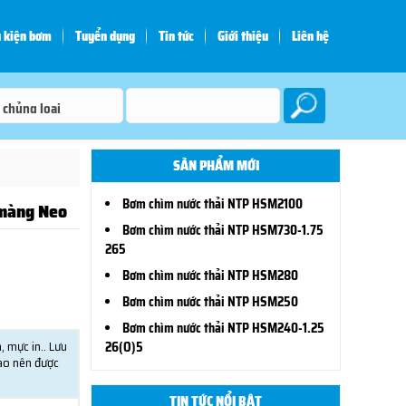
 kiện bơm
Tuyển dụng
Tin tức
Giới thiệu
Liên hệ
SẢN PHẨM MỚI
Bơm chìm nước thải NTP HSM2100
màng Neo
Bơm chìm nước thải NTP HSM730-1.75
265
Bơm chìm nước thải NTP HSM280
Bơm chìm nước thải NTP HSM250
Bơm chìm nước thải NTP HSM240-1.25
 mực in.. Lưu
26(O)5
cao nên được
TIN TỨC NỔI BẬT