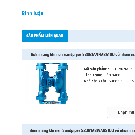
Bình luận
SẢN PHẨM LIÊN QUAN
Bơm màng khí nén Sandpiper S20B1ANNABS100 vỏ nhôm m
Mã sản phẩm:
S20B1ANNABS1
Tình trạng:
Còn hàng
Nhà sản xuất:
Sandpiper-USA
Chọn mu
Bơm màng khí nén Sandpiper S20B1ABWABS100 vỏ nhôm m