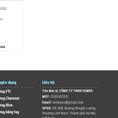
S100
SA
mua
yên dụng
Liên hệ
Tên đơn vị:
CÔNG TY TNHH VIMEX
huy FTI
MST:
0105307221
huy Cheonsei
Email:
vimexjsc@gmail.com
huy Dino
VPGD:
Số 32B, Đường Khuyến Lương,
huy bằng tay
Phường Lĩnh Nam, Thành phố Hà Nội,