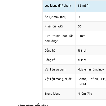
Lưu lượng (lít/ phút)
1-3 m3/h
Áp lực max (bar)
9
Nhiệt độ ( oC)
60
Kích thước hạt rắn
3 mm
bơm được
Cổng hút
½ inch
Cổng xả
½ inch
Vật liệu vỏ bơm
Hợp kim nhôm, Inox
Vật liệu màng, bi, đế
Santo, Teflon, PP,
EPDM
Trọng lượng
Nhôm: 7kg
TÍNH NĂNG NỔI BẬT: