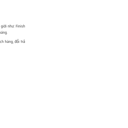
iới như: Finish
háng.
ch hàng, đổi trả