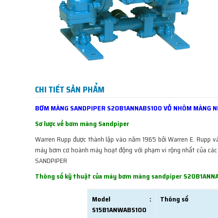
CHI TIẾT SẢN PHẨM
BƠM MÀNG SANDPIPER S20B1ANNABS100 VỎ NHÔM MÀNG N
Sơ lược về bơm màng Sandpiper
Warren Rupp được thành lập vào năm 1965 bởi Warren E. Rupp và Ch
máy bơm cơ hoành máy hoạt động với phạm vi rộng nhất của các k
SANDPIPER
Thông số kỹ thuật của máy bơm màng sandpiper S20B1ANN
Model :
Thông số
S15B1ANWABS100