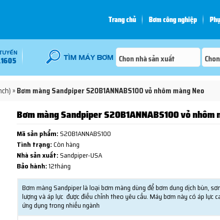
Trang chủ
Bơm công nghiệp
Phụ
.1605
nch)
»
Bơm màng Sandpiper S20B1ANNABS100 vỏ nhôm màng Neo
Bơm màng Sandpiper S20B1ANNABS100 vỏ nhôm 
Mã sản phẩm:
S20B1ANNABS100
Tình trạng:
Còn hàng
Nhà sản xuất:
Sandpiper-USA
Bảo hành:
12tháng
Bơm màng Sandpiper
là loại bơm màng dùng để bơm dung dịch bùn, sơn,
lượng và áp lực được điều chỉnh theo yêu cầu. Máy bơm này có áp lực 
ứng dụng trong nhiều ngành