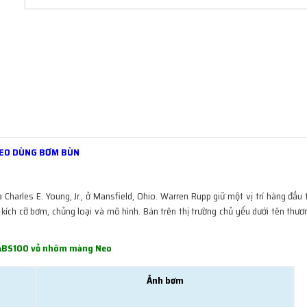
EO DÙNG BƠM BÙN
arles E. Young, Jr., ở Mansfield, Ohio. Warren Rupp giữ một vị trí hàng đầu 
ích cỡ bơm, chủng loại và mô hình. Bán trên thị trường chủ yếu dưới tên thư
ABS100 vỏ nhôm màng Neo
Ảnh bơm