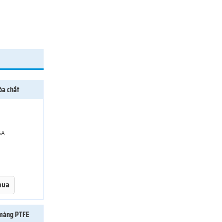
óa chất
SA
mua
màng PTFE