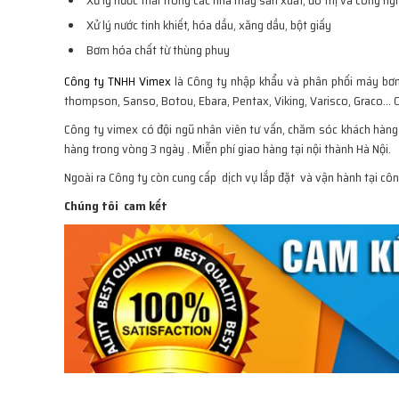
Xử lý nước tinh khiết, hóa dầu, xăng dầu, bột giấy
Bơm hóa chất từ thùng phuy
Công ty TNHH Vimex
là Công ty nhập khẩu và phân phối máy bơm c
thompson, Sanso, Botou, Ebara, Pentax, Viking, Varisco, Graco…
Công ty vimex có đội ngũ nhân viên tư vấn, chăm sóc khách hàng c
hàng trong vòng 3 ngày . Miễn phí giao hàng tại nội thành Hà Nội.
Ngoài ra Công ty còn cung cấp dịch vụ lắp đặt và vận hành tại công 
Chúng tôi cam kết