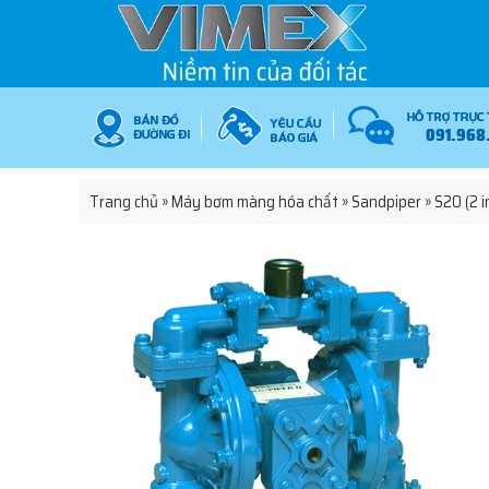
091.968
Trang chủ
»
Máy bơm màng hóa chất
»
Sandpiper
»
S20 (2 i