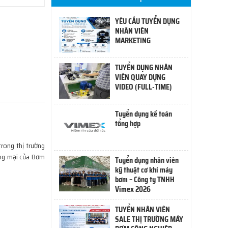
YÊU CẦU TUYỂN DỤNG
NHÂN VIÊN
MARKETING
TUYỂN DỤNG NHÂN
VIÊN QUAY DỰNG
VIDEO (FULL-TIME)
Tuyển dụng kế toán
tổng hợp
trong thị trường
ơng mại của Bơm
Tuyển dụng nhân viên
kỹ thuật cơ khí máy
bơm – Công ty TNHH
Vimex 2026
TUYỂN NHÂN VIÊN
SALE THỊ TRƯỜNG MÁY