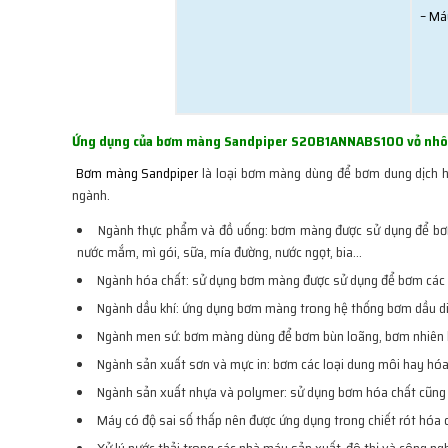
– Máy
Ứng dụng của bơm màng Sandpiper S20B1ANNABS100 vỏ nh
Bơm màng Sandpiper
là loại bơm màng dùng để bơm dung dịch hó
ngành.
Ngành thực phẩm và đồ uống: bơm màng được sử dụng để bơm 
nước mắm, mì gói, sữa, mía đường, nước ngọt, bia…
Ngành hóa chất: sử dụng bơm màng được sử dụng để bơm các ch
Ngành dầu khí: ứng dụng bơm màng trong hệ thống bơm dầu di
Ngành men sứ: bơm màng dùng để bơm bùn loãng, bơm nhiên 
Ngành sản xuất sơn và mực in: bơm các loại dung môi hay hóa
Ngành sản xuất nhựa và polymer: sử dụng bơm hóa chất cũng 
Máy có độ sai số thấp nên được ứng dụng trong chiết rót hóa 
Xử lý nước thải trong các nhà máy sản xuất, đô thị và công ng