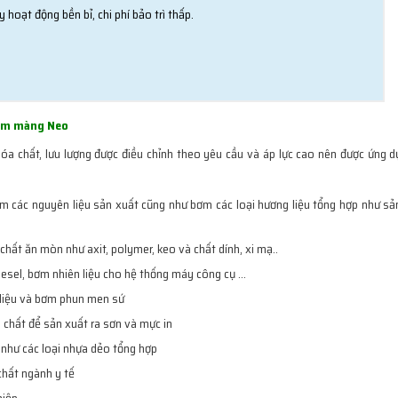
 hoạt động bền bỉ, chi phí bảo trì thấp.
ôm màng Neo
a chất, lưu lượng được điều chỉnh theo yêu cầu và áp lực cao nên được ứng d
các nguyên liệu sản xuất cũng như bơm các loại hương liệu tổng hợp như sản
ất ăn mòn như axit, polymer, keo và chất dính, xi mạ..
esel, bơm nhiên liệu cho hệ thống máy công cụ …
liệu và bơm phun men sứ
 chất để sản xuất ra sơn và mực in
như các loại nhựa dẻo tổng hợp
chất ngành y tế
hiệp