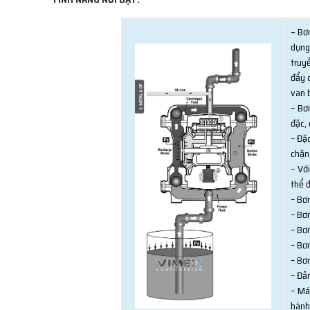
–
Bơ
dụng
truy
đẩy 
van 
– Bơ
đặc,
– Đặ
chặn 
– Vớ
thể 
– Bơ
– Bơ
– Bơ
– Bơ
– Bơ
– Đả
– Má
hành