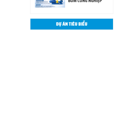
BƠM CÔNG NGHIỆP
DỰ ÁN TIÊU BIỂU