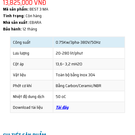
13,825,000 VNĐ
Mã sản phẩm:
BEST 3 MA
Tình trạng:
Còn hàng
Nhà sản xuất:
EBARA
Bảo hành:
12 tháng
Công suất
0.75Kw/3pha-380V/50Hz
Lưu lượng
20-280 lit/phut
Cột áp
13,6– 3,2 mH2O
Vật liệu
Toàn bộ bằng Inox 304
Phớt cơ khí
Bằng Carbon/Ceramic/NBR
Nhiệt độ dung dịch
50 oC
Download tài liệu
Tài đây