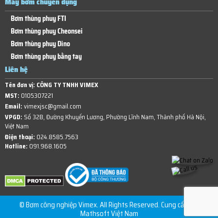
Máy bơm chuyên dụng
Bơm thùng phuy FTI
Bơm thùng phuy Cheonsei
Bơm thùng phuy Dino
Bơm thùng phuy bằng tay
Liên hệ
Tên đơn vị:
CÔNG TY TNHH VIMEX
MST:
0105307221
Email:
vimexjsc@gmail.com
VPGD:
Số 32B, Đường Khuyến Lương, Phường Lĩnh Nam, Thành phố Hà Nội,
Việt Nam
Điện thoại:
024.8585.7563
Hotline:
091.968.1605
© Bơm công nghiệp Vimex. All Rights Reserved. Cung cấp bởi
Mathsoft Việt Nam