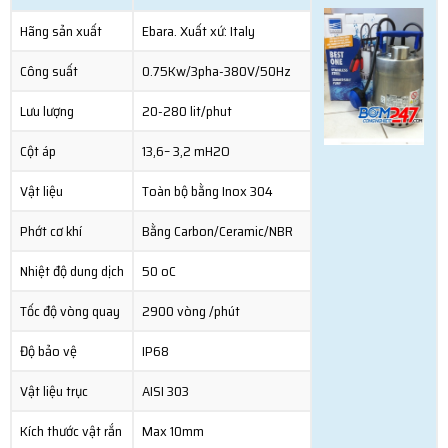
Hãng sản xuất
Ebara. Xuất xứ: Italy
Công suất
0.75Kw/3pha-380V/50Hz
Lưu lượng
20-280 lit/phut
Cột áp
13,6– 3,2 mH2O
Vật liệu
Toàn bộ bằng Inox 304
Phớt cơ khí
Bằng Carbon/Ceramic/NBR
Nhiệt độ dung dịch
50 oC
Tốc độ vòng quay
2900 vòng /phút
Độ bảo vệ
IP68
Vật liệu trục
AISI 303
Kích thước vật rắn
Max 10mm