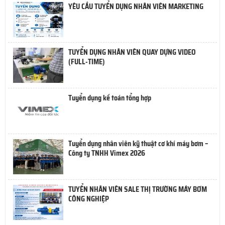
YÊU CẦU TUYỂN DỤNG NHÂN VIÊN MARKETING
TUYỂN DỤNG NHÂN VIÊN QUAY DỰNG VIDEO
(FULL-TIME)
Tuyển dụng kế toán tổng hợp
Tuyển dụng nhân viên kỹ thuật cơ khí máy bơm –
Công ty TNHH Vimex 2026
TUYỂN NHÂN VIÊN SALE THỊ TRƯỜNG MÁY BƠM
CÔNG NGHIỆP