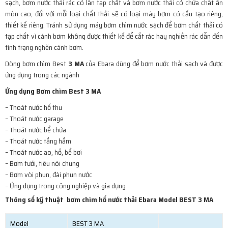
sạch, bơm nước thải rác có lẫn tạp chất và bơm nước thải có chứa chất ăn
mòn cao, đối với mỗi loại chất thải sẽ có loại máy bơm có cấu tạo riêng,
thiết kế riêng. Tránh sử dụng máy bơm chìm nước sạch để bơm chất thải có
tạp chất vì cánh bơm không được thiết kế để cắt rác hay nghiền rác dẫn đến
tình trạng nghẽn cánh bơm.
Dòng bơm chìm Best
3 MA
của Ebara dùng để bơm nước thải sạch và được
ứng dụng trong các ngành
Ứng dụng Bơm chìm Best 3 MA
– Thoát nước hố thu
– Thoát nước garage
– Thoát nước bể chứa
– Thoát nước tầng hầm
– Thoát nước ao, hồ, bể bơi
– Bơm tưới, tiêu nói chung
– Bơm vòi phun, đài phun nước
– Ứng dụng trong công nghiệp và gia dụng
Thông số kỹ thuật bơm chìm hố nước thải Ebara Model BEST 3 MA
Model
BEST 3 MA