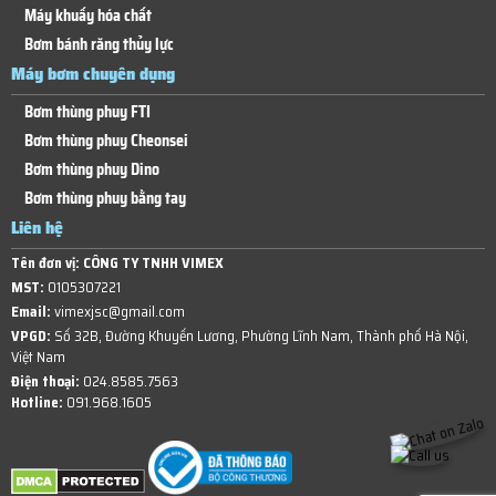
Máy khuấy hóa chất
Bơm bánh răng thủy lực
Máy bơm chuyên dụng
Bơm thùng phuy FTI
Bơm thùng phuy Cheonsei
Bơm thùng phuy Dino
Bơm thùng phuy bằng tay
Liên hệ
Tên đơn vị:
CÔNG TY TNHH VIMEX
MST:
0105307221
Email:
vimexjsc@gmail.com
VPGD:
Số 32B, Đường Khuyến Lương, Phường Lĩnh Nam, Thành phố Hà Nội,
Việt Nam
Điện thoại:
024.8585.7563
Hotline:
091.968.1605