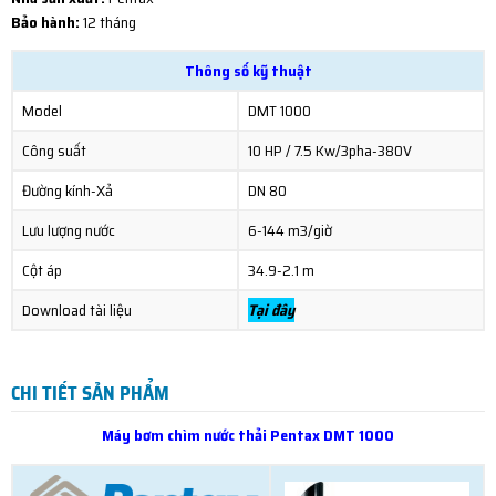
Bảo hành:
12 tháng
Thông số kỹ thuật
Model
DMT 1000
Công suất
10 HP / 7.5 Kw/3pha-380V
Đường kính-Xả
DN 80
Lưu lượng nước
6-144 m3/giờ
Cột áp
34.9-2.1 m
Download tài liệu
Tại đây
CHI TIẾT SẢN PHẨM
Máy bơm chìm nước thải Pentax DMT 1000