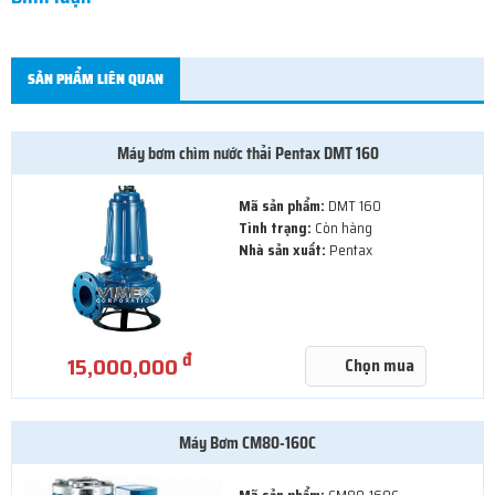
SẢN PHẨM LIÊN QUAN
Máy bơm chìm nước thải Pentax DMT 160
Mã sản phẩm:
DMT 160
Tình trạng:
Còn hàng
Nhà sản xuất:
Pentax
đ
15,000,000
Chọn mua
Máy Bơm CM80-160C