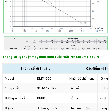
Thông số kỹ thuật máy bơm chìm nước thải Pentax DMT 750-4
Thông số kỹ thuật:
Đặc điểm kỹ thu
Model
DMT 1000
Nhiệt độ chất lỏng
-0 ~ 40
Công suất
10 HP / 7.5 Kw
Tần số
50 Hz
Đường kính-Xả
DN80
Số cực
2 cực
Điện áp
3 phase/380V
Thân máy bơm
Gang