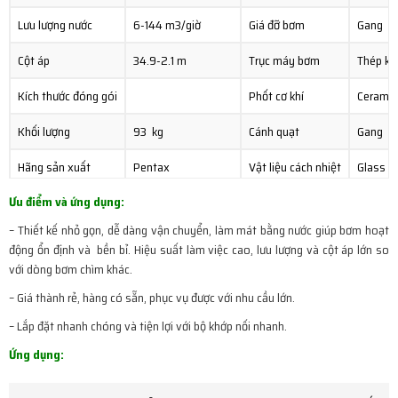
Lưu lượng nước
6-144 m3/giờ
Giá đỡ bơm
Gang
Cột áp
34.9-2.1 m
Trục máy bơm
Thép kh
Kích thước đóng gói
Phốt cơ khí
Ceramic
Khối lượng
93 kg
Cánh quạt
Gang
Hãng sản xuất
Pentax
Vật liệu cách nhiệt
Glass F
Ưu điểm và ứng dụng:
Xuất xứ
Italia
Cấp độ bảo vệ
IP 68
– Thiết kế nhỏ gọn, dễ dàng vận chuyển, làm mát bằng nước giúp bơm hoạt
Bảo hành
12 tháng chính hãng
động ổn định và bền bỉ. Hiệu suất làm việc cao, lưu lượng và cột áp lớn so
với dòng bơm chìm khác.
– Giá thành rẻ, hàng có sẵn, phục vụ được với nhu cầu lớn.
– Lắp đặt nhanh chóng và tiện lợi với bộ khớp nối nhanh.
Ứng dụng: