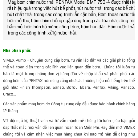
Máy bơm chìm nước thải PENTAX Model DMT 750-4 được thiết kế ch
rất hiệu quả trong việc hút bể phốt, hút nước thải trong các bể chứa
hút chất thải trong các công trình lẫn cặn bẩn, Bơm thoát nước tầng
bơm hố thu, bơm chìm chống ngập úng trong các tòa nhà, công trình 
hầm mỏ, bơm bùn hố móng công trình, bơm bùn đặc, Bơm nước thải chuồ
trong các công trình xử lý nước thải.
Nhà phân phối:
VIMEX Pump – Chuyên cung cấp bơm, tư vấn lắp đặt và các giải pháp tổng
thể và toàn diện trong các lĩnh vực liên quan đến bơm. Chúng tôi luôn tự
hào là một trong những đơn vị hàng đầu về nhập khẩu và phân phối các
dòng bơm của PENTAX nói riêng cũng như các thương hiệu nổi tiếng trên thế
giới như: Finish thompson, Sanso, Botou, Ebara, Pentax, Viking, Varisco,
Graco…
Các sản phẩm máy bơm do Công ty cung cấp đều được bảo hành chính hãng
12 tháng.
Với đội ngũ kỹ thuật viên và tư vấn mạnh mẽ chúng tôi luôn giúp bạn giải
đáp thắc mắc mọi vấn đề liên quan hoàn toàn Miễn Phí. Hãy đến mới VIMEX
chúng tôi và cảm nhận việc mua hàng chưa khi nào trở nên dễ dàng như