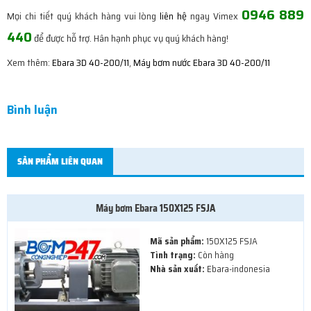
0946 889
Mọi chi tiết quý khách hàng vui lòng
liên hệ
ngay Vimex
440
để được hỗ trợ. Hân hạnh phục vụ quý khách hàng!
Xem thêm:
Ebara 3D 40-200/11
,
Máy bơm nước Ebara 3D 40-200/11
Bình luận
SẢN PHẨM LIÊN QUAN
Máy bơm Ebara 150X125 FSJA
Mã sản phẩm:
150X125 FSJA
Tình trạng:
Còn hàng
Nhà sản xuất:
Ebara-indonesia