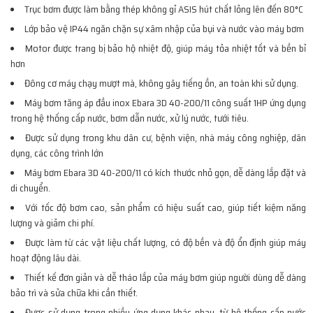
Trục bơm được làm bằng thép không gỉ ASIS hút chất lỏng lên đến 80°C
Lớp bảo vệ IP44 ngăn chặn sự xâm nhập của bụi và nước vào máy bơm
Motor được trang bị bảo hộ nhiệt độ, giúp máy tỏa nhiệt tốt và bền bỉ
hơn
Đông cơ máy chạy mượt mà, không gây tiếng ồn, an toàn khi sử dụng.
Máy bơm tăng áp đầu inox Ebara 3D 40-200/11 công suất 1HP ứng dụng
trong hệ thống cấp nước, bơm dẫn nước, xử lý nước, tưới tiêu.
Được sử dụng trong khu dân cư, bệnh viện, nhà máy công nghiệp, dân
dụng, các công trình lớn
Máy bơm Ebara 3D 40-200/11 có kích thước nhỏ gọn, dễ dàng lắp đặt và
di chuyển.
Với tốc độ bơm cao, sản phẩm có hiệu suất cao, giúp tiết kiệm năng
lượng và giảm chi phí.
Được làm từ các vật liệu chất lượng, có độ bền và độ ổn định giúp máy
hoạt động lâu dài.
Thiết kế đơn giản và dễ tháo lắp của máy bơm giúp người dùng dễ dàng
bảo trì và sửa chữa khi cần thiết.
Được sử dụng trong nhiều ứng dụng khác nhau, từ hệ thống cấp nước