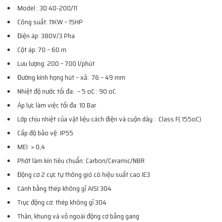
Model : 3D 40-200/11
Công suất: 11KW – 15HP
Điện áp: 380V/3 Pha
Cột áp: 70 – 60 m
Lưu lượng: 200 – 700 l/phút
Đường kính họng hút – xả: 76 – 49 mm
Nhiệt độ nước tối đa: – 5 oC : 90 oC
Áp lực làm việc tối đa: 10 Bar
Lớp chịu nhiệt của vật liệu cách điện và cuộn dây : Class F( 155oC)
Cấp độ bảo vệ: IP55
MEI > 0,4
Phớt làm kín tiêu chuẩn: Carbon/Ceramic/NBR
Động cơ 2 cực tự thông gió có hiệu suất cao IE3
Cánh bằng thép không gỉ AISI 304
Trục động cơ: thép không gỉ 304
Thân, khung và vỏ ngoài động cơ bằng gang