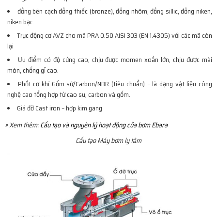
đồng bên cạch đồng thiếc (bronze), đồng nhôm, đồng sillic, đồng niken,
niken bạc.
Trục động cơ AVZ cho mã PRA 0.50 AISI 303 (EN 1.4305) với các mã còn
lại
Ưu điểm có độ cứng cao, chịu được momen xoắn lớn, chịu được mài
mòn, chống gỉ cao.
Phốt cơ khí Gốm sứ/Carbon/NBR (tiêu chuẩn) – là dạng vật liệu công
nghệ cao tổng hợp từ cao su, carbon và gốm.
Giá đỡ Cast iron – hợp kim gang
» Xem thêm:
Cấu tạo và nguyên lý hoạt động của bơm Ebara
Cấu tạo Máy bơm ly tâm