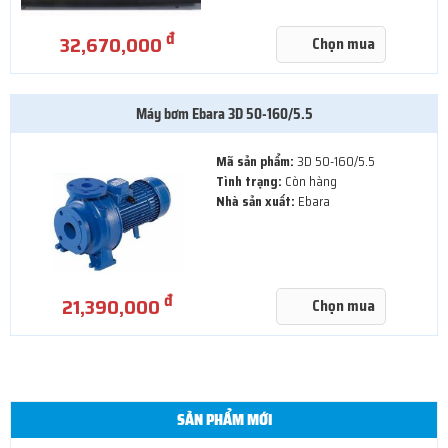
đ
32,670,000
Chọn mua
Máy bơm Ebara 3D 50-160/5.5
Mã sản phẩm:
3D 50-160/5.5
Tình trạng:
Còn hàng
Nhà sản xuất:
Ebara
đ
21,390,000
Chọn mua
SẢN PHẨM MỚI