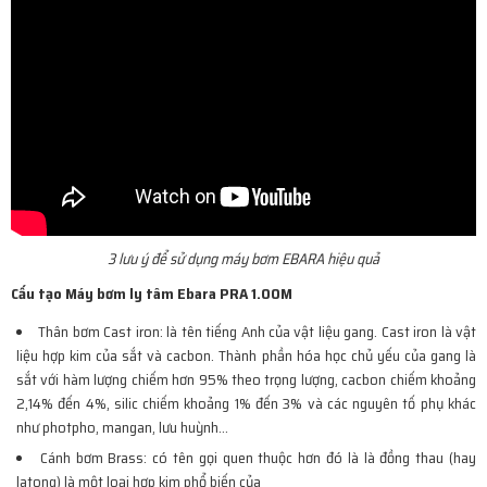
3 lưu ý để sử dụng máy bơm EBARA hiệu quả
Cấu tạo Máy bơm ly tâm Ebara PRA 1.00M
Thân bơm Cast iron: là tên tiếng Anh của vật liệu gang. Cast iron là vật
liệu hợp kim của sắt và cacbon. Thành phần hóa học chủ yếu của gang là
sắt với hàm lượng chiếm hơn 95% theo trọng lượng, cacbon chiếm khoảng
2,14% đến 4%, silic chiếm khoảng 1% đến 3% và các nguyên tố phụ khác
như photpho, mangan, lưu huỳnh…
Cánh bơm Brass: có tên gọi quen thuộc hơn đó là là đồng thau (hay
latong) là một loại hợp kim phổ biến của