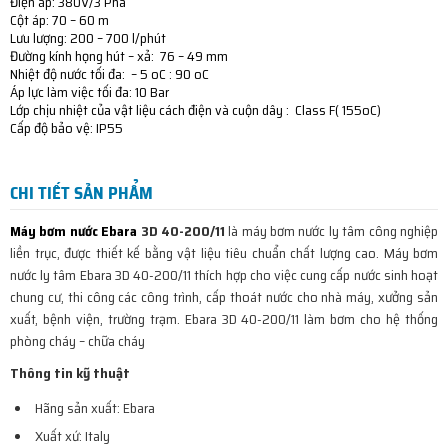
Điện áp: 380V/3 Pha
Cột áp: 70 – 60 m
Lưu lượng: 200 – 700 l/phút
Đường kính họng hút – xả: 76 – 49 mm
Nhiệt độ nước tối đa: – 5 oC : 90 oC
Áp lực làm việc tối đa: 10 Bar
Lớp chịu nhiệt của vật liệu cách điện và cuộn dây : Class F( 155oC)
Cấp độ bảo vệ: IP55
CHI TIẾT SẢN PHẨM
Máy bơm nước Ebara
3D 40-200/11
là máy bơm nước ly tâm công nghiệp
liền trục, được thiết kế bằng vật liệu tiêu chuẩn chất lượng cao. Máy bơm
nước ly tâm Ebara 3D 40-200/11 thích hợp cho việc cung cấp nước sinh hoạt
chung cư, thi công các công trình, cấp thoát nước cho nhà máy, xưởng sản
xuất, bệnh viện, trường trạm. Ebara 3D 40-200/11 làm bơm cho hệ thống
phòng cháy – chữa cháy
Thông tin kỹ thuật
Hãng sản xuất: Ebara
Xuất xứ: Italy