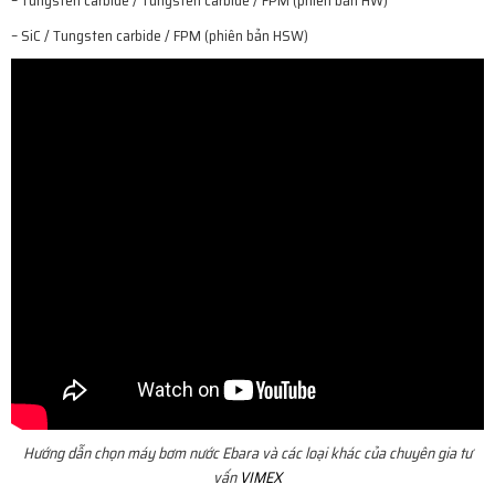
– SiC / Tungsten carbide / FPM (phiên bản HSW)
Hướng dẫn chọn máy bơm nước Ebara và các loại khác của chuyên gia tư
vấn
VIMEX