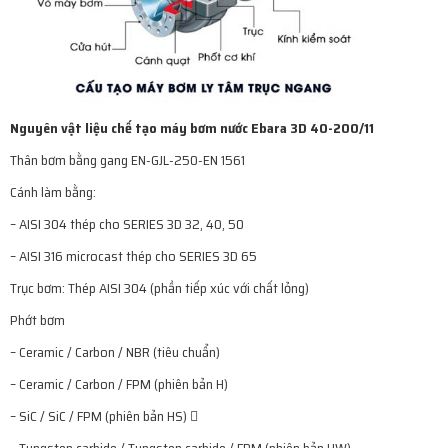
Nguyên vật liệu chế tạo máy bơm nước Ebara 3D 40-200/11
Thân bơm bằng gang EN-GJL-250-EN 1561
Cánh làm bằng:
– AISI 304 thép cho SERIES 3D 32, 40, 50
– AISI 316 microcast thép cho SERIES 3D 65
Trục bơm: Thép AISI 304 (phần tiếp xúc với chất lỏng)
Phớt bơm
– Ceramic / Carbon / NBR (tiêu chuẩn)
– Ceramic / Carbon / FPM (phiên bản H)
– SiC / SiC / FPM (phiên bản HS) 
– Tungsten carbide / Tungsten carbide / FPM (phiên bản HW)