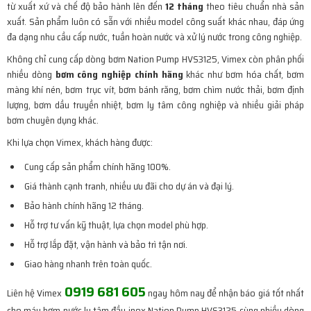
từ xuất xứ và chế độ bảo hành lên đến
12 tháng
theo tiêu chuẩn nhà sản
xuất. Sản phẩm luôn có sẵn với nhiều model công suất khác nhau, đáp ứng
đa dạng nhu cầu cấp nước, tuần hoàn nước và xử lý nước trong công nghiệp.
Không chỉ cung cấp dòng bơm Nation Pump HVS3125, Vimex còn phân phối
nhiều dòng
bơm công nghiệp chính hãng
khác như bơm hóa chất, bơm
màng khí nén, bơm trục vít, bơm bánh răng, bơm chìm nước thải, bơm định
lượng, bơm dầu truyền nhiệt, bơm ly tâm công nghiệp và nhiều giải pháp
bơm chuyên dụng khác.
Khi lựa chọn Vimex, khách hàng được:
Cung cấp sản phẩm chính hãng 100%.
Giá thành cạnh tranh, nhiều ưu đãi cho dự án và đại lý.
Bảo hành chính hãng 12 tháng.
Hỗ trợ tư vấn kỹ thuật, lựa chọn model phù hợp.
Hỗ trợ lắp đặt, vận hành và bảo trì tận nơi.
Giao hàng nhanh trên toàn quốc.
0919 681 605
Liên hệ Vimex
ngay hôm nay để nhận báo giá tốt nhất
cho máy bơm nước ly tâm đầu inox Nation Pump HVS3125 cùng nhiều dòng