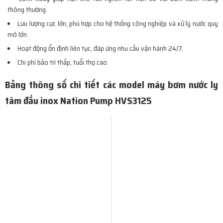
thông thường.
Lưu lượng cực lớn, phù hợp cho hệ thống công nghiệp và xử lý nước quy
mô lớn.
Hoạt động ổn định liên tục, đáp ứng nhu cầu vận hành 24/7.
Chi phí bảo trì thấp, tuổi thọ cao.
Bảng thông số chi tiết các model máy bơm nước ly
tâm đầu inox Nation Pump HVS3125
Mã Sản Phẩm (TYPE)
Pha (Ø)
HVS3125-111 2O5
3 Pha
HVS3125-115 2O5
HVS3125-119 2O5
HVS3125-122 2O5