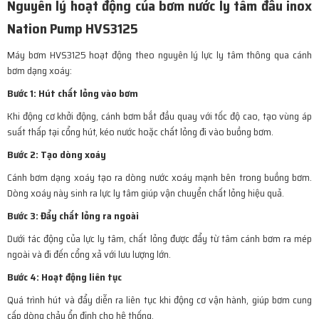
Nguyên lý hoạt động của bơm nước ly tâm đầu inox
Nation Pump HVS3125
Máy bơm HVS3125 hoạt động theo nguyên lý lực ly tâm thông qua cánh
bơm dạng xoáy:
Bước 1: Hút chất lỏng vào bơm
Khi động cơ khởi động, cánh bơm bắt đầu quay với tốc độ cao, tạo vùng áp
suất thấp tại cổng hút, kéo nước hoặc chất lỏng đi vào buồng bơm.
Bước 2: Tạo dòng xoáy
Cánh bơm dạng xoáy tạo ra dòng nước xoáy mạnh bên trong buồng bơm.
Dòng xoáy này sinh ra lực ly tâm giúp vận chuyển chất lỏng hiệu quả.
Bước 3: Đẩy chất lỏng ra ngoài
Dưới tác động của lực ly tâm, chất lỏng được đẩy từ tâm cánh bơm ra mép
ngoài và đi đến cổng xả với lưu lượng lớn.
Bước 4: Hoạt động liên tục
Quá trình hút và đẩy diễn ra liên tục khi động cơ vận hành, giúp bơm cung
cấp dòng chảy ổn định cho hệ thống.