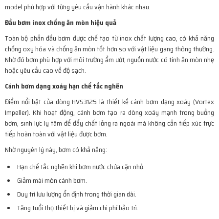
model phù hợp với từng yêu cầu vận hành khác nhau.
Đầu bơm inox chống ăn mòn hiệu quả
Toàn bộ phần đầu bơm được chế tạo từ inox chất lượng cao, có khả năng
chống oxy hóa và chống ăn mòn tốt hơn so với vật liệu gang thông thường.
Nhờ đó bơm phù hợp với môi trường ẩm ướt, nguồn nước có tính ăn mòn nhẹ
hoặc yêu cầu cao về độ sạch.
Cánh bơm dạng xoáy hạn chế tắc nghẽn
Điểm nổi bật của dòng HVS3125 là thiết kế cánh bơm dạng xoáy (Vortex
Impeller). Khi hoạt động, cánh bơm tạo ra dòng xoáy mạnh trong buồng
bơm, sinh lực ly tâm để đẩy chất lỏng ra ngoài mà không cần tiếp xúc trực
tiếp hoàn toàn với vật liệu được bơm.
Nhờ nguyên lý này, bơm có khả năng:
Hạn chế tắc nghẽn khi bơm nước chứa cặn nhỏ.
Giảm mài mòn cánh bơm.
Duy trì lưu lượng ổn định trong thời gian dài.
Tăng tuổi thọ thiết bị và giảm chi phí bảo trì.