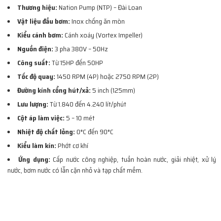
Thương hiệu:
Nation Pump (NTP) – Đài Loan
Vật liệu đầu bơm:
Inox chống ăn mòn
Kiểu cánh bơm:
Cánh xoáy (Vortex Impeller)
Nguồn điện:
3 pha 380V – 50Hz
Công suất:
Từ 15HP đến 50HP
Tốc độ quay:
1450 RPM (4P) hoặc 2750 RPM (2P)
Đường kính cổng hút/xả:
5 inch (125mm)
Lưu lượng:
Từ 1.840 đến 4.240 lít/phút
Cột áp làm việc:
5 – 10 mét
Nhiệt độ chất lỏng:
0°C đến 90°C
Kiểu làm kín:
Phớt cơ khí
Ứng dụng:
Cấp nước công nghiệp, tuần hoàn nước, giải nhiệt, xử lý
nước, bơm nước có lẫn cặn nhỏ và tạp chất mềm.