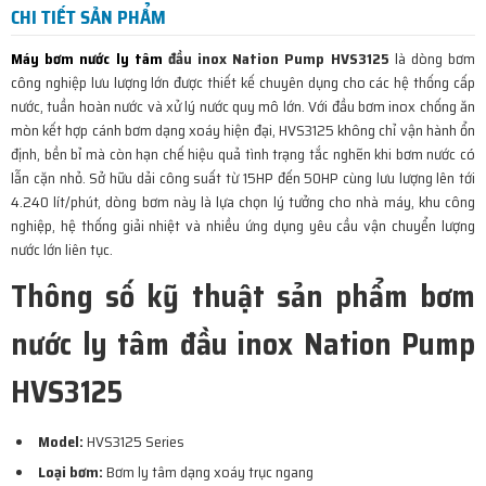
CHI TIẾT SẢN PHẨM
Máy bơm nước ly tâm
đầu inox Nation Pump HVS3125
là dòng bơm
công nghiệp lưu lượng lớn được thiết kế chuyên dụng cho các hệ thống cấp
nước, tuần hoàn nước và xử lý nước quy mô lớn. Với đầu bơm inox chống ăn
mòn kết hợp cánh bơm dạng xoáy hiện đại, HVS3125 không chỉ vận hành ổn
định, bền bỉ mà còn hạn chế hiệu quả tình trạng tắc nghẽn khi bơm nước có
lẫn cặn nhỏ. Sở hữu dải công suất từ 15HP đến 50HP cùng lưu lượng lên tới
4.240 lít/phút, dòng bơm này là lựa chọn lý tưởng cho nhà máy, khu công
nghiệp, hệ thống giải nhiệt và nhiều ứng dụng yêu cầu vận chuyển lượng
nước lớn liên tục.
Thông số kỹ thuật sản phẩm bơm
nước ly tâm đầu inox Nation Pump
HVS3125
Model:
HVS3125 Series
Loại bơm:
Bơm ly tâm dạng xoáy trục ngang