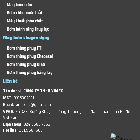
Máy bơm nước
Bơm chìm nước thải
Máy khuấy hóa chất
Bơm bánh răng thủy lực
Máy bơm chuyên dụng
Bơm thùng phuy FTI
Bơm thùng phuy Cheonsei
Bơm thùng phuy Dino
Bơm thùng phuy bằng tay
Liên hệ
Tên đơn vị:
CÔNG TY TNHH VIMEX
MST:
0105307221
Email:
vimexjsc@gmail.com
VPGD:
Số 32B, Đường Khuyến Lương, Phường Lĩnh Nam, Thành phố Hà Nội,
Việt Nam
Điện thoại:
024.8585.7563
Hotline:
091.968.1605