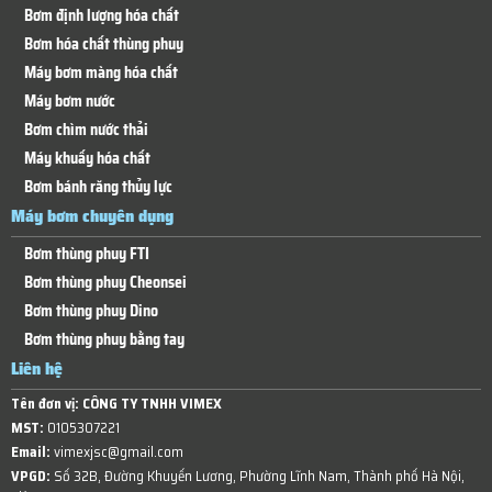
Bơm định lượng hóa chất
Bơm hóa chất thùng phuy
Máy bơm màng hóa chất
Máy bơm nước
Bơm chìm nước thải
Máy khuấy hóa chất
Bơm bánh răng thủy lực
Máy bơm chuyên dụng
Bơm thùng phuy FTI
Bơm thùng phuy Cheonsei
Bơm thùng phuy Dino
Bơm thùng phuy bằng tay
Liên hệ
Tên đơn vị:
CÔNG TY TNHH VIMEX
MST:
0105307221
Email:
vimexjsc@gmail.com
VPGD:
Số 32B, Đường Khuyến Lương, Phường Lĩnh Nam, Thành phố Hà Nội,