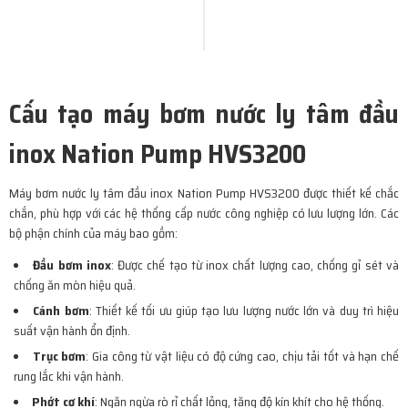
HVS3200-137 4O5
4P
Cấu tạo máy bơm nước ly tâm đầu
inox Nation Pump HVS3200
Máy bơm nước ly tâm đầu inox Nation Pump HVS3200 được thiết kế chắc
chắn, phù hợp với các hệ thống cấp nước công nghiệp có lưu lượng lớn. Các
bộ phận chính của máy bao gồm:
Đầu bơm inox
: Được chế tạo từ inox chất lượng cao, chống gỉ sét và
chống ăn mòn hiệu quả.
Cánh bơm
: Thiết kế tối ưu giúp tạo lưu lượng nước lớn và duy trì hiệu
suất vận hành ổn định.
Trục bơm
: Gia công từ vật liệu có độ cứng cao, chịu tải tốt và hạn chế
rung lắc khi vận hành.
Phớt cơ khí
: Ngăn ngừa rò rỉ chất lỏng, tăng độ kín khít cho hệ thống.