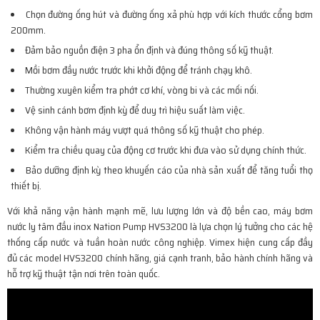
Chọn đường ống hút và đường ống xả phù hợp với kích thước cổng bơm
200mm.
Đảm bảo nguồn điện 3 pha ổn định và đúng thông số kỹ thuật.
Mồi bơm đầy nước trước khi khởi động để tránh chạy khô.
Thường xuyên kiểm tra phớt cơ khí, vòng bi và các mối nối.
Vệ sinh cánh bơm định kỳ để duy trì hiệu suất làm việc.
Không vận hành máy vượt quá thông số kỹ thuật cho phép.
Kiểm tra chiều quay của động cơ trước khi đưa vào sử dụng chính thức.
Bảo dưỡng định kỳ theo khuyến cáo của nhà sản xuất để tăng tuổi thọ
thiết bị.
Với khả năng vận hành mạnh mẽ, lưu lượng lớn và độ bền cao, máy bơm
nước ly tâm đầu inox Nation Pump HVS3200 là lựa chọn lý tưởng cho các hệ
thống cấp nước và tuần hoàn nước công nghiệp. Vimex hiện cung cấp đầy
đủ các model HVS3200 chính hãng, giá cạnh tranh, bảo hành chính hãng và
hỗ trợ kỹ thuật tận nơi trên toàn quốc.