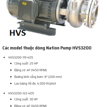
Các model thuộc dòng Nation Pump HVS3200
HVS3200-119 4O5
Công suất: 25 HP
Động cơ: 4P (1450 RPM)
Đường kính cổng bơm: 8″ (200 mm)
Lưu lượng tối đa: 4.000 lít/phút
HVS3200-122 4O5
Công suất: 30 HP
Động cơ: 4P (1450 RPM)