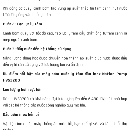
Khi động cơ quay, cánh bơm tạo vùng áp suất thấp tại tâm cánh, hút nước
từ đường ống vào buồng bơm.
Bước 2: Tạo lực ly tâm
Cánh bơm quay với tốc độ cao, tạo lực ly tâm đẩy chất lỏng từ tâm cánh ra
mép ngoài cánh bơm.
Bước 3: Đẩy nước đến hệ thống sử dụng
Năng lượng động học được chuyển hóa thành áp suất, giúp nước được đẩy
đến vị trí cần sử dụng với lưu lượng lớn và ổn định.
Ưu điểm nổi bật của máy bơm nước ly tâm đầu inox Nation Pump
HVS3200
Lưu lượng bơm cực lớn
Dòng HVS3200 có khả năng đạt lưu lượng lên đến 6.480 lít/phút, phù hợp
với các hệ thống cấp nước công nghiệp quy mô lớn.
Đầu bơm inox bền bỉ
Vật liệu inox giúp máy chống ăn mòn tốt, hạn chế gỉ sét và tăng tuổi thọ
thiết bị.