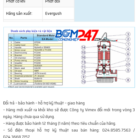
Phớt cơ khí
Phớt đôi
Hãng sản xuất:
Evergush
Xuất xứ:
Taiwan
Giấy tờ kèm theo:
CO-CQ
Đổi trả – bảo hành – hỗ trợ kỹ thuật – giao hàng
– Hàng mới xuất ra khỏi kho sẽ được Công ty Vimex đổi mới trong vòng 3
ngày. Hàng chưa qua sử dụng.
– Hàng được bảo hành 12 tháng (1 năm) theo tiêu chuẩn của hãng.
– Số điện thoại hỗ trợ kỹ thuật sau bán hàng: 024.8585.7563 /
024.3668.7157