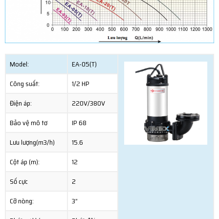
Model:
EA-05(T)
Công suất:
1/2 HP
Điện áp:
220V/380V
Bảo vệ mô tơ
IP 68
Lưu lượng(m3/h)
15.6
Cột áp (m):
12
Số cực
2
Cỡ nòng:
3”