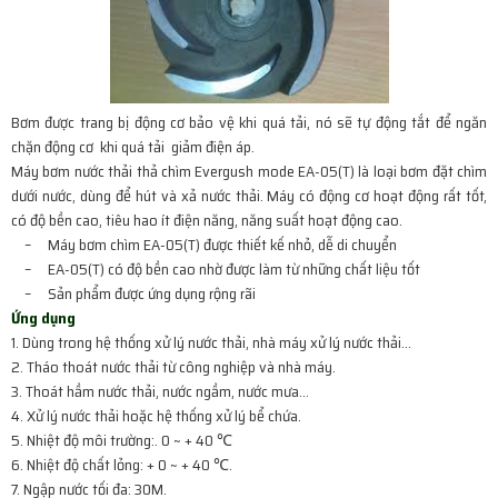
Bơm được trang bị động cơ bảo vệ khi quá tải, nó sẽ tự động tắt để ngăn
chặn động cơ khi quá tải giảm điện áp.
Máy bơm nước thải thả chìm Evergush mode EA-05(T) là loại bơm đặt chìm
dưới nước, dùng để hút và xả nước thải. Máy có động cơ hoạt động rất tốt,
có độ bền cao, tiêu hao ít điện năng, năng suất hoạt động cao.
– Máy bơm chìm EA-05(T) được thiết kế nhỏ, dễ di chuyển
– EA-05(T) có độ bền cao nhờ được làm từ những chất liệu tốt
– Sản phẩm được ứng dụng rộng rãi
Ứng dụng
1. Dùng trong hệ thống xử lý nước thải, nhà máy xử lý nước thải…
2. Tháo thoát nước thải từ công nghiệp và nhà máy.
3. Thoát hầm nước thải, nước ngầm, nước mưa…
4. Xử lý nước thải hoặc hệ thống xử lý bể chứa.
5. Nhiệt độ môi trường:. 0 ~ + 40 ℃
6. Nhiệt độ chất lỏng: + 0 ~ + 40 ℃.
7. Ngập nước tối đa: 30M.