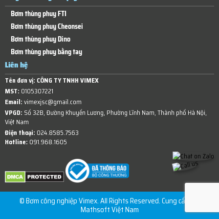
Bơm thùng phuy FTI
Bơm thùng phuy Cheonsei
Bơm thùng phuy Dino
Bơm thùng phuy bằng tay
Liên hệ
Tên đơn vị:
CÔNG TY TNHH VIMEX
MST:
0105307221
Email:
vimexjsc@gmail.com
VPGD:
Số 32B, Đường Khuyến Lương, Phường Lĩnh Nam, Thành phố Hà Nội,
Việt Nam
Điện thoại:
024.8585.7563
Hotline:
091.968.1605
© Bơm công nghiệp Vimex. All Rights Reserved. Cung cấp bởi
Mathsoft Việt Nam