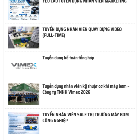
YÊU CẦU TUYỂN DỤNG NHÂN VIÊN MARKETING
TUYỂN DỤNG NHÂN VIÊN QUAY DỰNG VIDEO
(FULL-TIME)
Tuyển dụng kế toán tổng hợp
Tuyển dụng nhân viên kỹ thuật cơ khí máy bơm –
Công ty TNHH Vimex 2026
TUYỂN NHÂN VIÊN SALE THỊ TRƯỜNG MÁY BƠM
CÔNG NGHIỆP