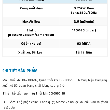
Công suất điện
0.75kW. Điện
3pha/380v/50Hz
Max Airflow
2.6 (m3/min)
Static
140/140 (mbar)
pressure Vacuum/Compressor
Độ ồn (Noise)
63 (dB)A
Xuất xứ: Đài Loan
Tải tài liệu
CHI TIẾT SẢN PHẨM
Máy thổi khí DG-300-16, Quạt thổi khí DG-300-16. Thương hiệu Dargang,
xuất xứ Đài Loan. Hàng chất lượng cao, giá rẻ
Thiết kế-cấu tạo máy thổi khí DG-300-16
Gồm 3 bộ phận chính: Cánh quạt, Motor và bộ lọc khí đầu vào ra
(hình
vẽ
) dưới.