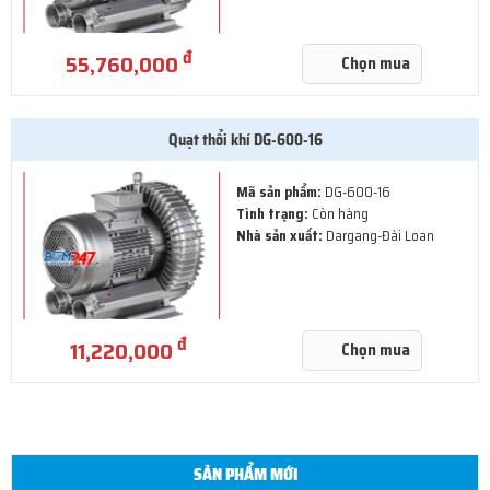
đ
55,760,000
Chọn mua
Quạt thổi khí DG-600-16
Mã sản phẩm:
DG-600-16
Tình trạng:
Còn hàng
Nhà sản xuất:
Dargang-Đài Loan
đ
11,220,000
Chọn mua
SẢN PHẨM MỚI