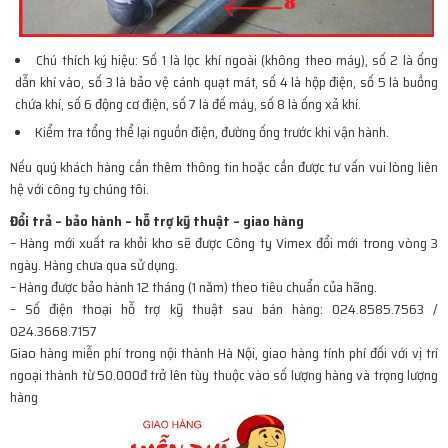
Chú thích ký hiệu: Số 1 là lọc khí ngoài (không theo máy), số 2 là ống
dẫn khí vào, số 3 là bảo vệ cánh quạt mát, số 4 là hộp điện, số 5 là buồng
chứa khí, số 6 động cơ điện, số 7 là đế máy, số 8 là ống xả khí.
Kiểm tra tổng thể lại nguồn điện, đường ống trước khi vận hành.
Nếu quý khách hàng cần thêm thông tin hoặc cần được tư vấn vui lòng liên
hệ với công ty chúng tôi.
Đổi trả – bảo hành – hỗ trợ kỹ thuật – giao hàng
– Hàng mới xuất ra khỏi kho sẽ được Công ty Vimex đổi mới trong vòng 3
ngày. Hàng chưa qua sử dụng.
– Hàng được bảo hành 12 tháng (1 năm) theo tiêu chuẩn của hãng.
– Số điện thoại hỗ trợ kỹ thuật sau bán hàng: 024.8585.7563 /
024.3668.7157
Giao hàng miễn phí trong nội thành Hà Nội, giao hàng tính phí đối với vị trí
ngoại thành từ 50.000đ trở lên tùy thuộc vào số lượng hàng và trọng lượng
hàng