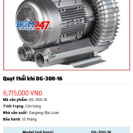
Quạt thổi khí DG-300-16
6,715,000 VNĐ
Mã sản phẩm:
DG-300-16
Tình trạng:
Còn hàng
Nhà sản xuất:
Dargang-Đài Loan
Bảo hành:
12 tháng
Model (mã hàng)
DG-300-16