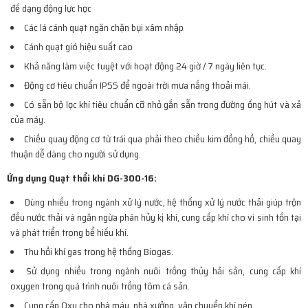
đế dạng động lực học
Các lá cánh quạt ngăn chặn bụi xâm nhập
Cánh quạt gió hiệu suất cao
Khả năng làm việc tuyệt với hoạt động 24 giờ / 7 ngày liên tục.
Động cơ tiêu chuẩn IP55 để ngoài trời mưa nắng thoải mái.
Có sẵn bộ lọc khí tiêu chuẩn cỡ nhỏ gắn sẵn trong đường ống hút và xả
của máy.
Chiều quay động cơ từ trái qua phải theo chiều kim đồng hồ, chiều quay
thuận dễ dàng cho người sử dụng.
Ứng dụng Quạt thổi khí DG-300-16:
Dùng nhiều trong ngành xử lý nước, hệ thống xử lý nước thải giúp trộn
đều nước thải và ngăn ngừa phân hủy kị khí, cung cấp khí cho vi sinh tồn tại
và phát triển trong bể hiếu khí.
Thu hồi khí gas trong hệ thống Biogas.
Sử dụng nhiều trong ngành nuôi trồng thủy hải sản, cung cấp khí
oxygen trong quá trình nuôi trồng tôm cá sản.
Cung cấp Oxy cho nhà máy, nhà xưởng, vận chuyển khí nén.