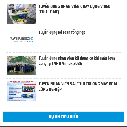
TUYỂN DỤNG NHÂN VIÊN QUAY DỰNG VIDEO
(FULL-TIME)
Tuyển dụng kế toán tổng hợp
Tuyển dụng nhân viên kỹ thuật cơ khí máy bơm –
Công ty TNHH Vimex 2026
TUYỂN NHÂN VIÊN SALE THỊ TRƯỜNG MÁY BƠM
CÔNG NGHIỆP
DỰ ÁN TIÊU BIỂU