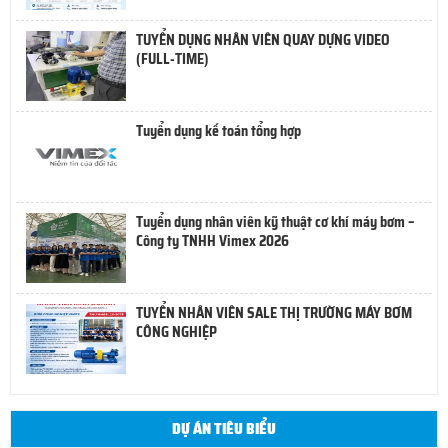
TUYỂN DỤNG NHÂN VIÊN QUAY DỰNG VIDEO
(FULL-TIME)
Tuyển dụng kế toán tổng hợp
Tuyển dụng nhân viên kỹ thuật cơ khí máy bơm –
Công ty TNHH Vimex 2026
TUYỂN NHÂN VIÊN SALE THỊ TRƯỜNG MÁY BƠM
CÔNG NGHIỆP
DỰ ÁN TIÊU BIỂU