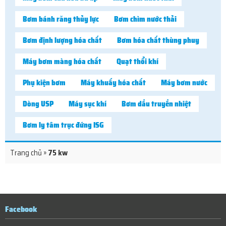
Bơm bánh răng thủy lực
Bơm chìm nước thải
Bơm định lượng hóa chất
Bơm hóa chất thùng phuy
Máy bơm màng hóa chất
Quạt thổi khí
Phụ kiện bơm
Máy khuấy hóa chất
Máy bơm nước
Dòng USP
Máy sục khí
Bơm dầu truyền nhiệt
Bơm ly tâm trục đứng ISG
Trang chủ
»
75 kw
Facebook