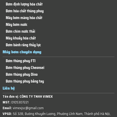
Bơm định lượng hóa chất
Bơm hóa chất thùng phuy
Máy bơm màng hóa chất
Máy bơm nước
Bơm chìm nước thải
Máy khuấy hóa chất
Bơm bánh răng thủy lực
Máy bơm chuyên dụng
Bơm thùng phuy FTI
Bơm thùng phuy Cheonsei
Bơm thùng phuy Dino
Bơm thùng phuy bằng tay
Liên hệ
Tên đơn vị:
CÔNG TY TNHH VIMEX
MST:
0105307221
Email:
vimexjsc@gmail.com
VPGD:
Số 32B, Đường Khuyến Lương, Phường Lĩnh Nam, Thành phố Hà Nội,