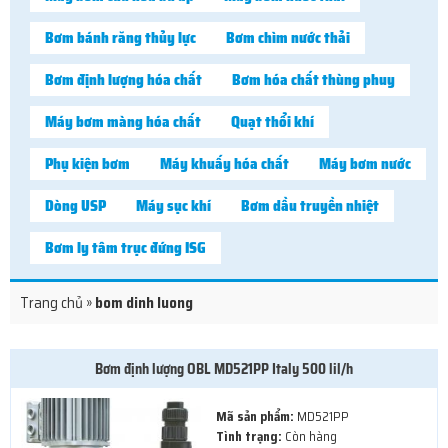
Bơm bánh răng thủy lực
Bơm chìm nước thải
Bơm định lượng hóa chất
Bơm hóa chất thùng phuy
Máy bơm màng hóa chất
Quạt thổi khí
Phụ kiện bơm
Máy khuấy hóa chất
Máy bơm nước
Dòng USP
Máy sục khí
Bơm dầu truyền nhiệt
Bơm ly tâm trục đứng ISG
Trang chủ
»
bom dinh luong
Bơm định lượng OBL MD521PP Italy 500 lil/h
Mã sản phẩm:
MD521PP
Tình trạng:
Còn hàng