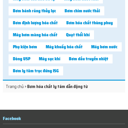
Bơm bánh răng thủy lực
Bơm chìm nước thải
Bơm định lượng hóa chất
Bơm hóa chất thùng phuy
Máy bơm màng hóa chất
Quạt thổi khí
Phụ kiện bơm
Máy khuấy hóa chất
Máy bơm nước
Dòng USP
Máy sục khí
Bơm dầu truyền nhiệt
Bơm ly tâm trục đứng ISG
Trang chủ
»
Bơm hóa chất ly tâm dẫn động từ
Facebook