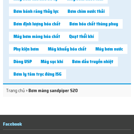
Bơm bánh răng thủy lực
Bơm chìm nước thải
Bơm định lượng hóa chất
Bơm hóa chất thùng phuy
Máy bơm màng hóa chất
Quạt thổi khí
Phụ kiện bơm
Máy khuấy hóa chất
Máy bơm nước
Dòng USP
Máy sục khí
Bơm dầu truyền nhiệt
Bơm ly tâm trục đứng ISG
Trang chủ
»
Bơm màng sandpiper S20
Facebook