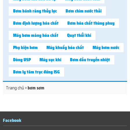
Bơm bánh răng thủy lực
Bơm chìm nước thải
Bơm định lượng hóa chất
Bơm hóa chất thùng phuy
Máy bơm màng hóa chất
Quạt thổi khí
Phụ kiện bơm
Máy khuấy hóa chất
Máy bơm nước
Dòng USP
Máy sục khí
Bơm dầu truyền nhiệt
Bơm ly tâm trục đứng ISG
Trang chủ
»
bơm sơm
Facebook