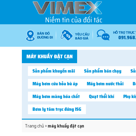
091.968
MÁY KHUẤY ĐẶT CẠN
Sản phẩm khuyến mãi
Sản phẩm bán chạy
Sả
Máy bơm cứu hỏa bù áp
Máy bơm nước thải
B
Máy bơm màng hóa chất
Quạt thổi khí
Phụ k
Bơm ly tâm trục đứng ISG
Trang chủ
»
máy khuấy đặt cạn