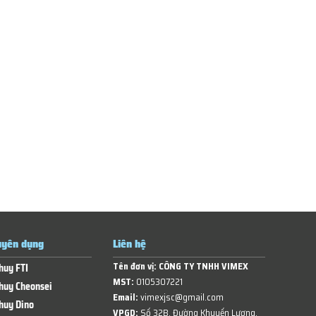
yên dụng
Liên hệ
Tên đơn vị:
CÔNG TY TNHH VIMEX
huy FTI
MST:
0105307221
huy Cheonsei
Email:
vimexjsc@gmail.com
huy Dino
VPGD:
Số 32B, Đường Khuyến Lương,