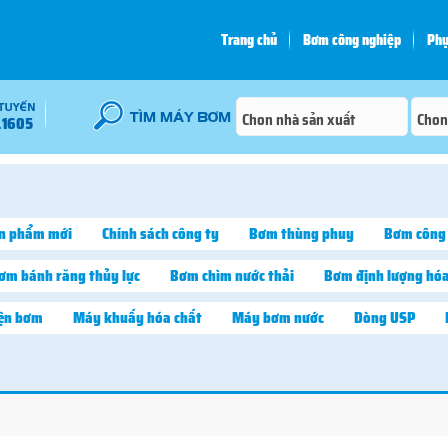
Trang chủ
Bơm công nghiệp
Phụ
.1605
n phẩm mới
Chính sách công ty
Bơm thùng phuy
Bơm công
ơm bánh răng thủy lực
Bơm chìm nước thải
Bơm định lượng hóa
iện bơm
Máy khuấy hóa chất
Máy bơm nước
Dòng USP