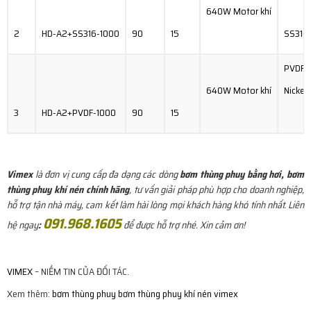
640W Motor khí
2
HD-A2+SS316-1000
90
15
SS316
PVDF/
640W Motor khí
Nickel
3
HD-A2+PVDF-1000
90
15
Vimex
là đơn vị cung cấp đa dạng các dòng
bơm thùng phuy bằng hơi, bơm
thùng phuy khí nén chính hãng
, tư vấn giải pháp phù hợp cho doanh nghiệp,
hỗ trợ tận nhà máy, cam kết làm hài lòng mọi khách hàng khó tính nhất. Liên
091.968.1605
hệ ngay
:
để được hỗ trợ nhé. Xin cảm ơn!
VIMEX
– NIỀM TIN CỦA ĐỐI TÁC.
Xem thêm:
bơm thùng phuy
bơm thùng phuy khí nén
vimex