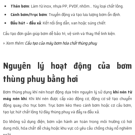
Thân bơm
: Làm từ inox, nhựa PP, PVDF, nhôm… tùy loại chất lỏng.
Cánh bơm/trục bơm
: Truyền động và tạo lưu lượng bơm ổn định.
Đầu hút – đầu xả
: Kết nối ống dẫn, van hoặc súng chiết.
Cấu tạo đơn giản giúp bơm dễ bảo trì, vệ sinh và thay thế linh kiện.
»
Xem thêm:
Cấu tạo của máy bơm hóa chất thùng phuy
Nguyên lý hoạt động của bơm
thùng phuy bằng hơi
Bơm thùng phuy khí nén hoạt động dựa trên nguyên lý sử dụng
khí nén từ
máy nén khí
. Khi khí nén được cấp vào động cơ, động cơ sẽ tạo chuyển
động quay cho trục bơm. Trục bơm kéo theo cánh bơm hoặc cơ cấu bơm,
tạo lực hút chất lỏng từ đáy thùng phuy và đẩy ra đầu xả.
Do không sử dụng điện, bơm vận hành an toàn trong môi trường có hơi
dung môi, hóa chất dễ cháy hoặc khu vực có yêu cầu chống cháy nổ nghiêm
ngặt.