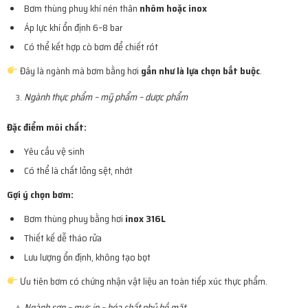
Bơm thùng phuy khí nén thân
nhôm hoặc inox
Áp lực khí ổn định 6–8 bar
Có thể kết hợp cò bơm để chiết rót
Đây là ngành mà bơm bằng hơi
gần như là lựa chọn bắt buộc
.
Ngành thực phẩm – mỹ phẩm – dược phẩm
Đặc điểm môi chất:
Yêu cầu vệ sinh
Có thể là chất lỏng sệt, nhớt
Gợi ý chọn bơm:
Bơm thùng phuy bằng hơi
inox 316L
Thiết kế dễ tháo rửa
Lưu lượng ổn định, không tạo bọt
Ưu tiên bơm có chứng nhận vật liệu an toàn tiếp xúc thực phẩm.
Ngành sơn – mực in – hóa chất phủ bề mặt