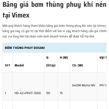
Bảng giá bơm thùng phuy khí nén
tại Vimex
Mời quý khách hàng tham khảo bảng giá bơm thùng phuy khí nén tại Vimex,
bảng giá này có giá trị tại thời điểm viế bài vì vậy khách hàng cần giá chính
xác vui lòng liên hệ nhân viên kinh doanh Vimex để được hỗ trợ nhé.
BƠM THÙNG PHUY DOSAKI
Q
H
(M)
Vật li
Stt
Model
(lit/p)
CS: (W)
640W Motor khí
PP/ Ha
1
HD-A2+PPHT-1000
90
15