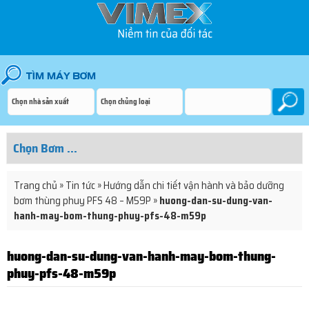
Trang chủ
»
Tin tức
»
Hướng dẫn chi tiết vận hành và bảo dưỡng
bơm thùng phuy PFS 48 – M59P
»
huong-dan-su-dung-van-
hanh-may-bom-thung-phuy-pfs-48-m59p
huong-dan-su-dung-van-hanh-may-bom-thung-
phuy-pfs-48-m59p