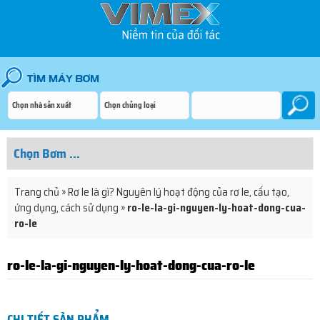
Trang chủ
»
Rơ le là gì? Nguyên lý hoạt động của rơ le, cấu tạo,
ứng dụng, cách sử dụng
»
ro-le-la-gi-nguyen-ly-hoat-dong-cua-
ro-le
ro-le-la-gi-nguyen-ly-hoat-dong-cua-ro-le
CHI TIẾT SẢN PHẨM