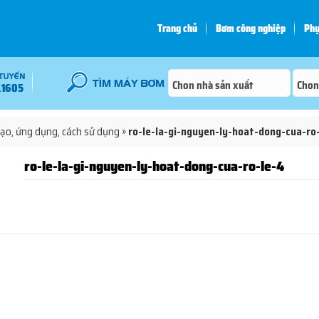
Trang chủ
Bơm công nghiệp
Phụ
.1605
 tạo, ứng dụng, cách sử dụng
»
ro-le-la-gi-nguyen-ly-hoat-dong-cua-ro
ro-le-la-gi-nguyen-ly-hoat-dong-cua-ro-le-4