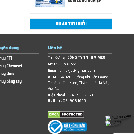
BƠM CÔNG NGHIỆP
DỰ ÁN TIÊU BIỂU
yên dụng
Liên hệ
Tên đơn vị:
CÔNG TY TNHH VIMEX
huy FTI
MST:
0105307221
huy Cheonsei
Email:
vimexjsc@gmail.com
huy Dino
VPGD:
Số 32B, Đường Khuyến Lương,
huy bằng tay
Phường Lĩnh Nam, Thành phố Hà Nội,
Việt Nam
Điện thoại:
024.8585.7563
Hotline:
091.968.1605