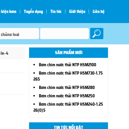
 kiện bơm
Tuyển dụng
Tin tức
Giới thiệu
Liên hệ
SẢN PHẨM MỚI
-le-4
Bơm chìm nước thải NTP HSM2100
Bơm chìm nước thải NTP HSM730-1.75
265
Bơm chìm nước thải NTP HSM280
Bơm chìm nước thải NTP HSM250
Bơm chìm nước thải NTP HSM240-1.25
26(O)5
TIN TỨC NỔI BẬT