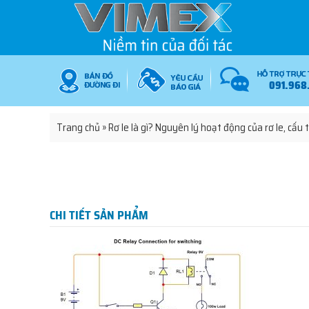
091.968
Trang chủ
»
Rơ le là gì? Nguyên lý hoạt động của rơ le, cấu
CHI TIẾT SẢN PHẨM