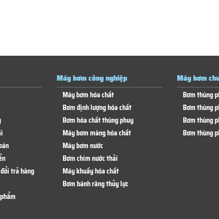
Máy bơm công nghiệp
Máy bơm chu
Máy bơm hóa chất
Bơm thùng p
Bơm định lượng hóa chất
Bơm thùng p
g
Bơm hóa chất thùng phuy
Bơm thùng p
i
Máy bơm màng hóa chất
Bơm thùng p
oán
Máy bơm nước
ển
Bơm chìm nước thải
đổi trả hàng
Máy khuấy hóa chất
Bơm bánh răng thủy lực
n phẩm