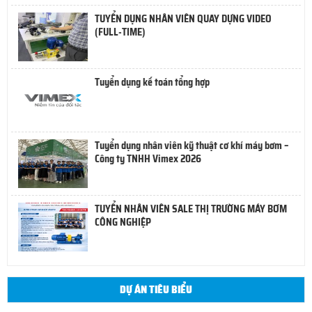
TUYỂN DỤNG NHÂN VIÊN QUAY DỰNG VIDEO
(FULL-TIME)
Tuyển dụng kế toán tổng hợp
Tuyển dụng nhân viên kỹ thuật cơ khí máy bơm –
Công ty TNHH Vimex 2026
TUYỂN NHÂN VIÊN SALE THỊ TRƯỜNG MÁY BƠM
CÔNG NGHIỆP
DỰ ÁN TIÊU BIỂU