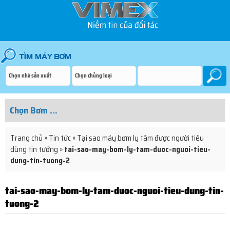
Trang chủ
»
Tin tức
»
Tại sao máy bơm ly tâm được người tiêu
dùng tin tưởng
»
tai-sao-may-bom-ly-tam-duoc-nguoi-tieu-
dung-tin-tuong-2
tai-sao-may-bom-ly-tam-duoc-nguoi-tieu-dung-tin-
tuong-2