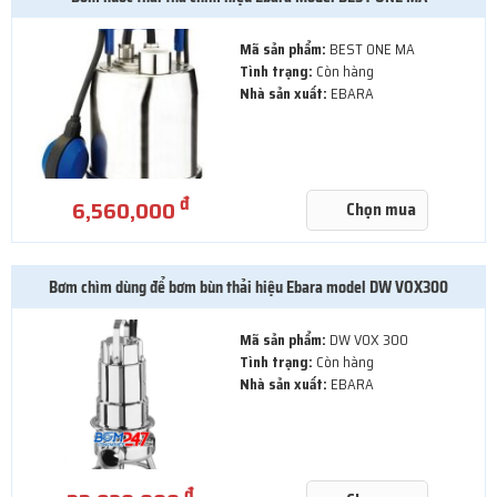
Mã sản phẩm:
BEST ONE MA
Tình trạng:
Còn hàng
Nhà sản xuất:
EBARA
đ
6,560,000
Chọn mua
Bơm chìm dùng để bơm bùn thải hiệu Ebara model DW VOX300
Mã sản phẩm:
DW VOX 300
Tình trạng:
Còn hàng
Nhà sản xuất:
EBARA
đ