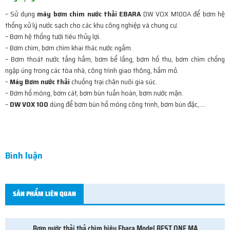
– Sử dụng
máy bơm chìm nước thải EBARA
DW VOX M100A để bơm hệ
thống xử lý nước sạch cho các khu công nghiệp và chung cư.
– Bơm hệ thống tưới tiêu thủy lợi.
– Bơm chìm, bơm chìm khai thác nước ngầm.
– Bơm thoát nước tầng hầm, bơm bể lắng, bơm hố thu, bơm chìm chống
ngập úng trong các tòa nhà, công trình giao thông, hầm mỏ.
–
Máy Bơm nước thải
chuồng trại chăn nuôi gia súc.
– Bơm hố móng, bơm cát, bơm bùn tuần hoàn, bơm nước mặn.
–
DW VOX 100
dùng để bơm bùn hố móng công trinh, bơm bùn đặc,….
Bình luận
SẢN PHẨM LIÊN QUAN
Bơm nước thải thả chìm hiệu Ebara Model BEST ONE MA