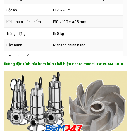
Cột áp
10.2 ~ 2.1m
Kích thước sản phẩm
190 x 190 x 486 mm
Trọng lượng
16.8 kg
Bảo hành
12 tháng chính hãng
Hãng sản xuất
Ebara
Đường đặc tính của bơm bùn thải hiệu Ebara model DW VOXM 100A
Xuất xứ
Italia