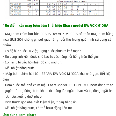
*
Ưu điểm của máy bơm bùn thải hiệu Ebara model DW VOX M100A
– Máy bơm chìm hút bùn EBARA DW VOX M 100 A có thân máy bơm bằng
Inox SUS 304 chống gỉ, sét giúp tăng tuổi thọ trong quá trình sử dụng sản
phẩm
– Có độ hút nước ưu việt, lượng nước phun ra khá mạnh .
– Sử dụng linh kiện được chế tạo từ các hãng nổi tiếng trên thế giới.
– Có trang bị bảo hộ nhiệt độ cho motor .
– Giải nhiệt bằng nước.
– Máy bơm chìm hút bùn EBARA DW VOX M 100A khá nhỏ gọn, tiết kiệm
điện.
– Bơm nước thải thả chìm hiệu Ebara Model BEST ONE MA hoạt động theo
nguyên tắc tự động bơm khi nước dâng lên ngập phao và tự động ngắt khi
mực nước xuống dưới phao.
– Kích thước gọn nhẹ, tiết kiệm điện, ít gây tiếng ồn.
– Giải nhiệt bằng nước, có thể hoạt động liên tục.
Ứng dụng Bơm Ebara