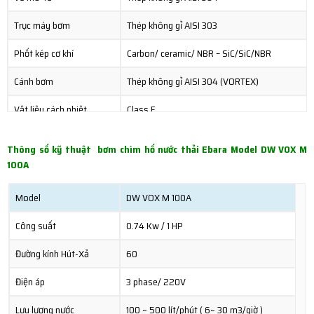
Trục máy bơm
Thép không gỉ AISI 303
Phốt kép cơ khí
Carbon/ ceramic/ NBR – SiC/SiC/NBR
Cánh bơm
Thép không gỉ AISI 304 (VORTEX)
Vật liệu cách nhiệt
Class F
Cấp độ bảo vệ
IP 68
Thông số kỹ thuật bơm chìm hố nước thải Ebara Model DW VOX M
100A
Bảo vệ quá tải nhiệt
Tự động ngắt
Dòng máy 1 pha tụ điện tích hợp sẵn trong máy
Dòng máy 3 pha tụ điện được gắn khi có yêu cầ
Model
DW VOX M 100A
Công suất
0.74 Kw / 1 HP
Đường kính Hút-Xả
60
Điện áp
3 phase/ 220V
Lưu lượng nước
100 ~ 500 lít/phút ( 6~ 30 m3/giờ )