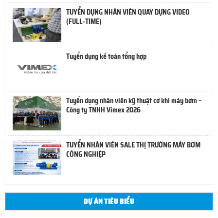
TUYỂN DỤNG NHÂN VIÊN QUAY DỰNG VIDEO
(FULL-TIME)
Tuyển dụng kế toán tổng hợp
Tuyển dụng nhân viên kỹ thuật cơ khí máy bơm –
Công ty TNHH Vimex 2026
TUYỂN NHÂN VIÊN SALE THỊ TRƯỜNG MÁY BƠM
CÔNG NGHIỆP
DỰ ÁN TIÊU BIỂU