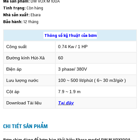
Mã sản phẩm:
DW VOX M 100A
Tình trạng:
Còn hàng
Nhà sản xuất:
Ebara
Bảo hành:
12 tháng
Thông số kỹ thuật của bơm
Công suất
0.74 Kw / 1 HP
Đường kính Hút-Xả
60
Điện áp
3 phase/ 380V
Lưu lượng nước
100 ~ 500 lít/phút ( 6~ 30 m3/giờ )
Cột áp
7.9 ~ 1.9 m
Download Tài liệu
Tại đây
CHI TIẾT SẢN PHẨM
Bơm chìm dùng để bơm bùn thải hiệu Ebara model DW M VOX100A