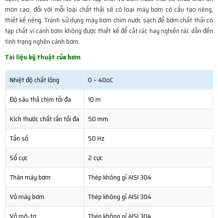
mòn cao, đối với mỗi loại chất thải sẽ có loại máy bơm có cấu tạo riêng,
thiết kế riêng. Tránh sử dụng máy bơm chìm nước sạch để bơm chất thải có
tạp chất vì cánh bơm không được thiết kế để cắt rác hay nghiền rác dẫn đến
tình trạng nghẽn cánh bơm.
Tài liệu kỹ thuật của bơm
Nhiệt độ chất lỏng
0 ~ 40oC
Độ sâu thả chìm tối đa
10 m
Kích thước chất rắn tối đa
50 mm
Tần số
50 Hz
Số cực
2 cực
Thân máy bơm
Thép không gỉ AISI 304
Vỏ máy bơm
Thép không gỉ AISI 304
Vỏ mô-tơ
Thép không gỉ AISI 304