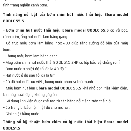
tình trạng nghẽn cánh bơm.
Tính năng nổi bật của bơm chìm hút nước thải hiệu Ebara model
80DLC 55.5
– B
ơm chìm hút nước thải hiệu Ebara model 80DLC 55.5
có vỏ bọc,
cánh bơm, ống hút nước làm bằng gang.
– Có trục máy bơm làm bằng inox 403 giúp tăng cường độ bền của máy
bơm.
– Khung máy bơm làm bằng gang.
– Máy bơm chìm hút nước thải 80 DL 51.5 2HP có lớp bảo vệ chống rò rỉ.
– Bơm nước ở nhiệt độ tối đa là 40 độ C.
– Hút nước ở độ sâu tối đa là 8m.
– Có độ hút nước ưu việt , lượng nước phun ra khá mạnh .
– Máy bơm hút bùn
Ebara model 80DLC 55.5
khá nhỏ gọn, tiết kiệm điện,
khi máy hoạt động không gây ồn.
– Sử dụng linh kiện được chế tạo từ các hãng nổi tiếng trên thế giới.
– Có trang bị bảo hộ nhiệt độ cho motor .
– Giải nhiệt bằng nước.
Thông số kỹ thuật bơm chìm xử lý nước thải hiệu Ebara model
80DL51.5