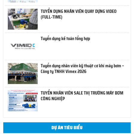
TUYỂN DỤNG NHÂN VIÊN QUAY DỰNG VIDEO
(FULL-TIME)
Tuyển dụng kế toán tổng hợp
Tuyển dụng nhân viên kỹ thuật cơ khí máy bơm –
Công ty TNHH Vimex 2026
TUYỂN NHÂN VIÊN SALE THỊ TRƯỜNG MÁY BƠM
CÔNG NGHIỆP
DỰ ÁN TIÊU BIỂU