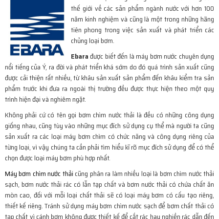
thế giới về các sản phẩm ngành nước với hơn 100
năm kinh nghiệm và cũng là một trong những hãng
tiên phong trong việc sản xuất và phát triển các
chủng loại bơm.
Ebara
được biết đến là máy bơm nước chuyên dụng
nổi tiếng của Ý, ra đời và phát triển khá sớm do đó quá trình sản xuất cũng
được cải thiện rất nhiều, từ khâu sản xuất sản phẩm đến khâu kiểm tra sản
phẩm trước khi đưa ra ngoài thị trường đều được thực hiện theo một quy
trình hiện đại và nghiêm ngặt.
Không phải cứ có tên gọi bơm chìm nước thải là đều có những công dụng
giống nhau, cũng tùy vào những mục đích sử dụng cụ thể mà người ta cũng
sản xuất ra các loại máy bơm chìm có chức năng và công dụng riêng của
từng loại, vì vậy chúng ta cần phải tìm hiểu kĩ rõ mục đích sử dụng để có thể
chọn được loại máy bơm phù hợp nhất.
Máy bơm chìm nước thải
cũng phân ra làm nhiều loại là bơm chìm nước thải
sạch, bơm nước thải rác có lẫn tạp chất và bơm nước thải có chứa chất ăn
mòn cao, đối với mỗi loại chất thải sẽ có loại máy bơm có cấu tạo riêng,
thiết kế riêng. Tránh sử dụng máy bơm chìm nước sạch để bơm chất thải có
tạp chất vì cánh bơm không được thiết kế để cắt rác hay nghiền rác dẫn đến