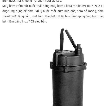
Bơm nước thải chuồng trại chăn nuôi gia súc.
Máy bơm chìm hút nước thải hãng máy bơm Ebara model 65 DL 51.5 2HP
được ứng dụng để bơm, xử lý nước thải, bơm bùn đặc, bơm hố móng, bơm
thoát nước tầng hầm, tưới tiêu. Máy bơm được làm bằng gang đúc, trục máy
bơm làm bằng Inox 403 siêu bền.