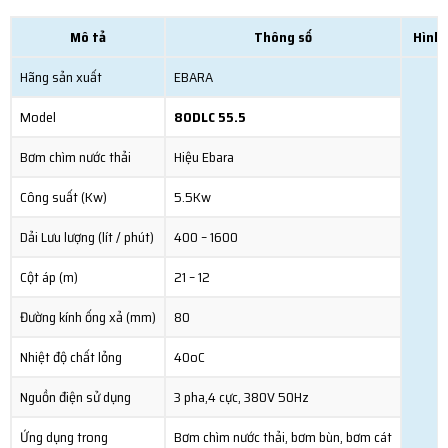
Mô tả
Thông số
Hình 
Hãng sản xuất
EBARA
Model
80DLC 55.5
Bơm chìm nước thải
Hiệu Ebara
Công suất (Kw)
5.5Kw
Dải Lưu lượng (lít / phút)
400 – 1600
Cột áp (m)
21 – 12
Đường kính ống xả (mm)
80
Nhiệt độ chất lỏng
40oC
Nguồn điện sử dụng
3 pha,4 cực, 380V 50Hz
Ứng dụng trong
Bơm chìm nước thải, bơm bùn, bơm cát