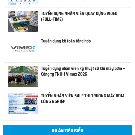
TUYỂN DỤNG NHÂN VIÊN QUAY DỰNG VIDEO
(FULL-TIME)
Tuyển dụng kế toán tổng hợp
Tuyển dụng nhân viên kỹ thuật cơ khí máy bơm –
Công ty TNHH Vimex 2026
TUYỂN NHÂN VIÊN SALE THỊ TRƯỜNG MÁY BƠM
CÔNG NGHIỆP
DỰ ÁN TIÊU BIỂU