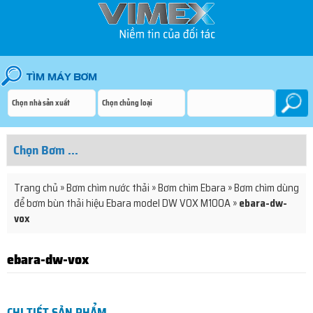
Trang chủ
»
Bơm chìm nước thải
»
Bơm chìm Ebara
»
Bơm chìm dùng
để bơm bùn thải hiệu Ebara model DW VOX M100A
»
ebara-dw-
vox
ebara-dw-vox
CHI TIẾT SẢN PHẨM