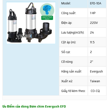
Model:
EFD-10A
Công suất:
1 HP
Điện áp:
220V
Lưu lượng(m3/h):
24
Cột áp (m):
11.5
Số cực
2
Cỡ nòng:
2”
Hãng sản xuất:
Evergush
Xuất xứ:
Taiwan
Giấy tờ kèm theo:
CO-CQ
Ưu Điểm của dòng Bơm chìm Evergush EFD