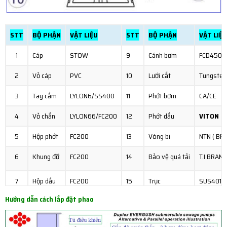
STT
BỘ PHẬN
VẬT LIỆU
STT
BỘ PHẬN
VẬT LIỆU
1
Cáp
STOW
9
Cánh bơm
FCD450
2
Vỏ cáp
PVC
10
Lưới cắt
Tungsten
3
Tay cầm
LYLON6/SS400
11
Phớt bơm
CA/CE
4
Vỏ chắn
LYLON66/FC200
12
Phớt dầu
VITON
5
Hộp phớt
FC200
13
Vòng bi
NTN ( BR
6
Khung đỡ
FC200
14
Bảo vệ quá tải
T.I BRAND
7
Hộp dầu
FC200
15
Trục
SUS401
Hướng dẫn cách lắp đặt phao
8
Chân bơm
FC200
16
Vỏ motor
SUS304