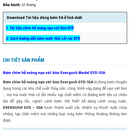
Bảo hành:
12 tháng
Download Tài liệu dòng bơm EA ở link dưới
1.
Tài liệu chìm hố móng nạo vét bùn EFD
2.
Sách hướng dẫn bơm nước thải cắt rác EFK
CHI TIẾT SẢN PHẨM
Bơm chìm hố móng nạo vét bùn Evergush Model EFD-10A
Bơm chìm hố móng nạo vét bùn Evergush EFD-10A
là dòng bơm chuyên
dụng trong các khu chế xuất thủy sản, công trình xây dựng để nạo vét bùn
… nơi mà nước thải có lẫn nhiều tạp chất mềm có đường kính lớn có chiều
dài dễ gây tắc, nghẹt cánh bơm. Với thiết kế dạng cánh xoáy nước,
EVERGUSH EFD – 10A
hoàn thành xuất sắc nhiệm vụ thoát nước chứa
những tạp chất mềm mà những loại máy bơm thông thường không làm
được.