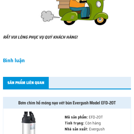
RẤT VUI LÒNG PHỤC VỤ QUÝ KHÁCH HÀNG!
Bình luận
SẢN PHẨM LIÊN QUAN
Bơm chìm hố móng nạo vét bùn Evergush Model EFD-20T
Mã sản phẩm:
EFD-20T
Tình trạng:
Còn hàng
Nhà sản xuất:
Evergush