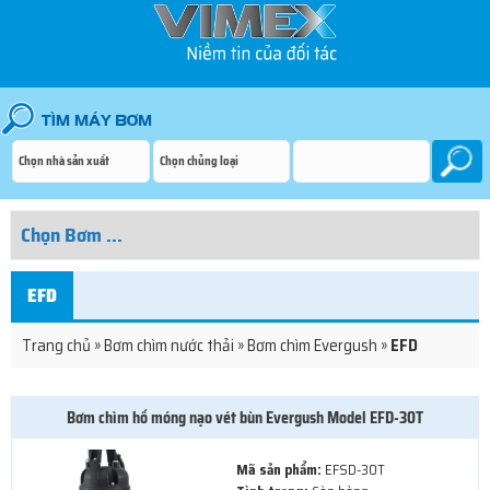
EFD
Trang chủ
»
Bơm chìm nước thải
»
Bơm chìm Evergush
»
EFD
Bơm chìm hố móng nạo vét bùn Evergush Model EFD-30T
Mã sản phẩm:
EFSD-30T