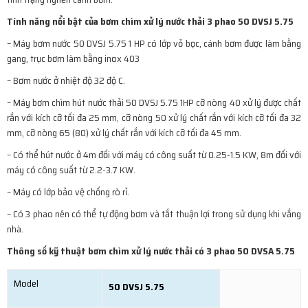
Tính năng nổi bật của bơm chìm xử lý nước thải
3 phao 50 DVSJ 5.75
– Máy bơm nước 50 DVSJ 5.75 1 HP có lớp vỏ bọc, cánh bơm được làm bằng
gang, trục bơm làm bằng inox 403
– Bơm nước ở nhiệt độ 32 độ C.
– Máy bơm chìm hút nước thải 50 DVSJ 5.75 1HP cỡ nòng 40 xử lý được chất
rắn với kích cỡ tối đa 25 mm, cỡ nòng 50 xử lý chất rắn với kích cỡ tối đa 32
mm, cỡ nòng 65 (80) xử lý chất rắn với kích cỡ tối đa 45 mm.
– Có thể hút nước ở 4m đối với máy có công suất từ 0.25-1.5 KW, 8m đối với
máy có công suất từ 2.2-3.7 KW.
– Máy có lớp bảo vệ chống rò rỉ.
– Có 3 phao nên có thể tự động bơm và tắt thuận lợi trong sử dụng khi vắng
nhà.
Thông số kỹ thuật bơm chìm xử lý nước thải
có 3 phao 50 DVSA 5.75
Model
50 DVSJ 5.75