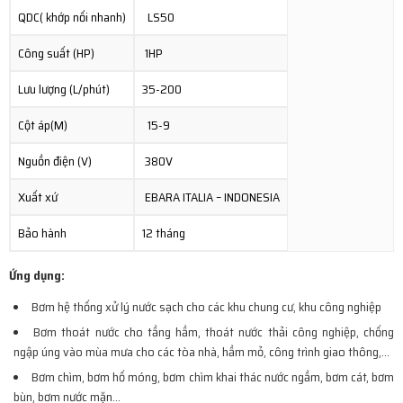
QDC( khớp nối nhanh)
LS50
Công suất (HP)
1HP
Lưu lượng (L/phút)
35-200
Cột áp(M)
15-9
Nguồn điện (V)
380V
Xuất xứ
EBARA ITALIA – INDONESIA
Bảo hành
12 tháng
Ứng dụng:
Bơm hệ thống xử lý nước sạch cho các khu chung cư, khu công nghiệp
Bơm thoát nước cho tầng hầm, thoát nước thải công nghiệp, chống
ngập úng vào mùa mưa cho các tòa nhà, hầm mỏ, công trình giao thông,…
Bơm chìm, bơm hố móng, bơm chìm khai thác nước ngầm, bơm cát, bơm
bùn, bơm nước mặn…