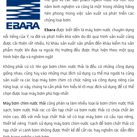
năm kinh nghiệm và cũng là một trong những hãng
tiên phong trong việc sản xuất và phát triển các
chủng loại bơm.
Ebara
được biết đến là máy bơm nước chuyên dụng
nổi tiếng của Ý, ra đời và phát triển khá sớm do đó quá trình sản xuất cũng
được cải thiện rất nhiều, từ khâu sản xuất sản phẩm đến khâu kiểm tra sản
phẩm trước khi đưa ra ngoài thị trường đều được thực hiện theo một quy
trình hiện đại và nghiêm ngặt.
Không phải cứ có tên gọi bơm chìm nước thải là đều có những công dụng
giống nhau, cũng tùy vào những mục đích sử dụng cụ thể mà người ta cũng
sản xuất ra các loại máy bơm chìm có chức năng và công dụng riêng của
từng loại, vì vậy chúng ta cần phải tìm hiểu kĩ rõ mục đích sử dụng để có thể
chọn được loại máy bơm phù hợp nhất.
Máy bơm chìm nước thải
cũng phân ra làm nhiều loại là bơm chìm nước thải
sạch, bơm nước thải rác có lẫn tạp chất và bơm nước thải có chứa chất ăn
mòn cao, đối với mỗi loại chất thải sẽ có loại máy bơm có cấu tạo riêng,
thiết kế riêng. Tránh sử dụng máy bơm chìm nước sạch để bơm chất thải có
tạp chất vì cánh bơm không được thiết kế để cắt rác hay nghiền rác dẫn đến
tình trạng nghẽn cánh bơm.