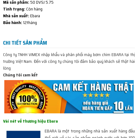
Mã sản phẩm:
50 DVSJ 5.75
Tình trạng:
Còn hàng
Nhà sản xuất:
Ebara
Bảo hành:
12tháng
CHI TIẾT SẢN PHẨM
Công ty TNHH VIMEX nhập khẩu và phân phối máy bơm chìm EBARA tại thị
trường Việt Nam. Đến với công ty chúng tôi đảm bảo quý khách sẽ thật hài
lòng
Chúng tôi cam kết
Vài nét về thương hiệu Ebara
EBARA là một trong những nhà sản xuất hàng đầu
thế giới về các sản phẩm ngành nước với hơn 100